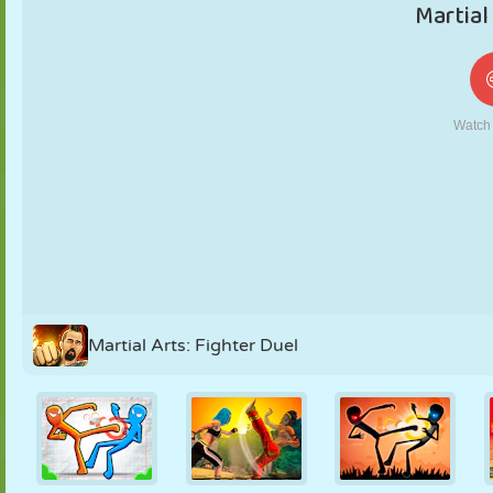
KUKLA
BULMACA
REAKSIYON
RETRO
ROBOT
STRATEJI
BECERI
TANK
TENIS
TIC TAC TOE
Martial Arts: Fighter Duel