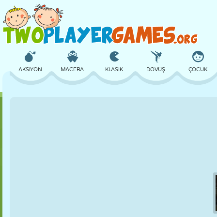
AKSIYON
MACERA
KLASIK
DÖVÜŞ
ÇOCUK
3D
UÇAK
UZAYLI
DENGE
BASKETBOL
KALE
SATRANÇ
ÇILGIN
SAVUNMA
DINOZOR
KIZ
GOLF
ATLAMA
MATEMATIK
LABIRENT