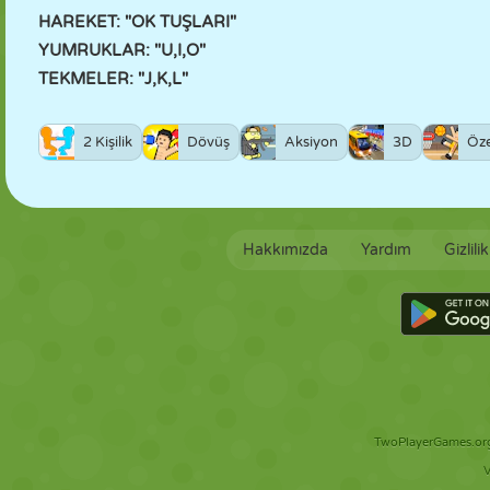
HAREKET: "OK TUŞLARI"
YUMRUKLAR: "U,I,O"
TEKMELER: "J,K,L"
2 Kişilik
Dövüş
Aksiyon
3D
Öze
Hakkımızda
Yardım
Gizlili
TwoPlayerGames.org 
V