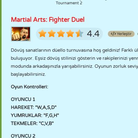
Tournament 2
Martial Arts: Fighter Duel
4.4
Yerleştir
Dövüş sanatlarının düello turnuvasına hoş geldiniz! Farklı 
buluşuyor. Eşsiz dövüş stilinizi gösterin ve rakiplerinizi ye
modunda arkadaşınızla yarışabilirsiniz. Oyunun zorluk seviy
başlayabilirsiniz.
Oyun Kontrolleri:
OYUNCU 1
HAREKET: "W,A,S,D"
YUMRUKLAR: "F,G,H"
TEKMELER: "C,V,B"
OYUNCU 2