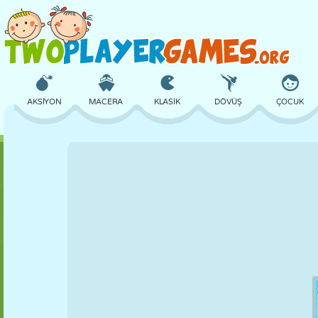
AKSIYON
MACERA
KLASIK
DÖVÜŞ
ÇOCUK
3D
UÇAK
UZAYLI
DENGE
BASKETBOL
KALE
SATRANÇ
ÇILGIN
SAVUNMA
DINOZOR
KIZ
GOLF
ATLAMA
MATEMATIK
LABIRENT