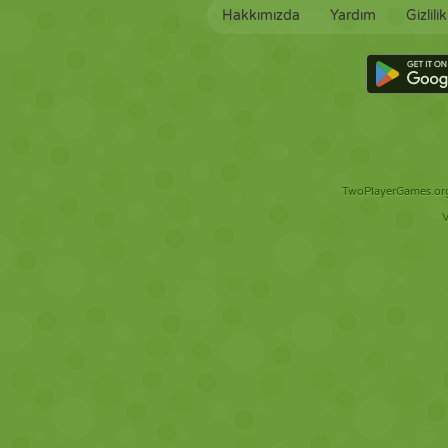
Hakkımızda
Yardım
Gizlili
TwoPlayerGames.org 
V