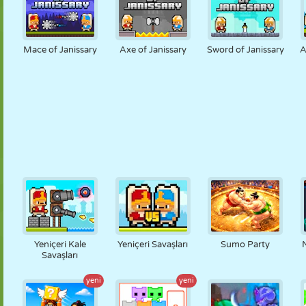
Mace of Janissary
Axe of Janissary
Sword of Janissary
A
Yeniçeri Kale
Yeniçeri Savaşları
Sumo Party
Savaşları
yeni
yeni