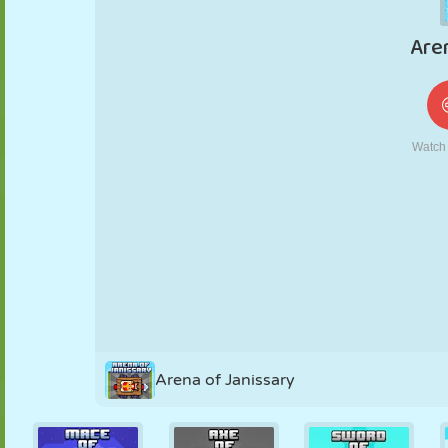
KUKLA
BULMACA
REAKSIYON
RETRO
ROBOT
STRATEJI
BECERI
TANK
TENIS
TIC TAC TOE
Arena of Janissary