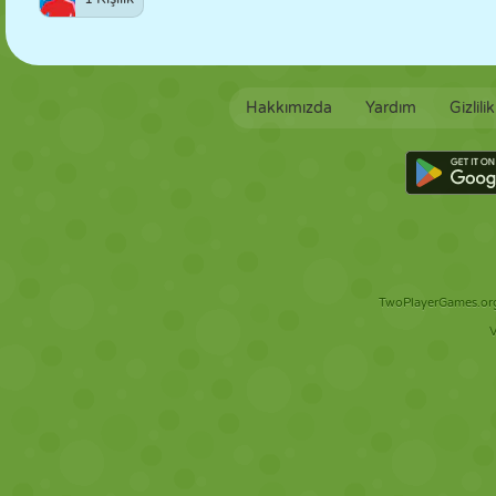
Hakkımızda
Yardım
Gizlili
TwoPlayerGames.org 
V