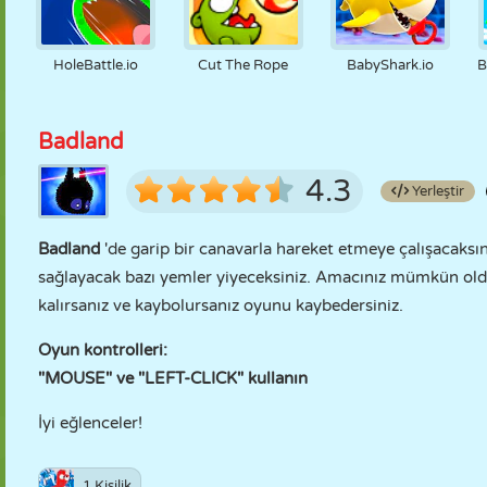
HoleBattle.io
Cut The Rope
BabyShark.io
B
Badland
4.3
Yerleştir
Badland
'de garip bir canavarla hareket etmeye çalışacaksı
sağlayacak bazı yemler yiyeceksiniz. Amacınız mümkün oldu
kalırsanız ve kaybolursanız oyunu kaybedersiniz.
Oyun kontrolleri:
"MOUSE" ve "LEFT-CLICK" kullanın
İyi eğlenceler!
1 Kişilik