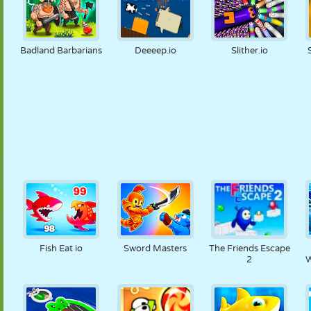
Badland Barbarians
Deeeep.io
Slither.io
Fish Eat io
Sword Masters
The Friends Escape
2
W