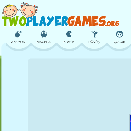
AKSIYON
MACERA
KLASIK
DÖVÜŞ
ÇOCUK
3D
UÇAK
UZAYLI
DENGE
BASKETBOL
KALE
SATRANÇ
ÇILGIN
SAVUNMA
DINOZOR
KIZ
GOLF
ATLAMA
MATEMATIK
LABIRENT