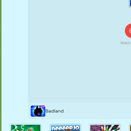
KUKLA
BULMACA
REAKSIYON
RETRO
ROBOT
STRATEJI
BECERI
TANK
TENIS
TIC TAC TOE
Badland