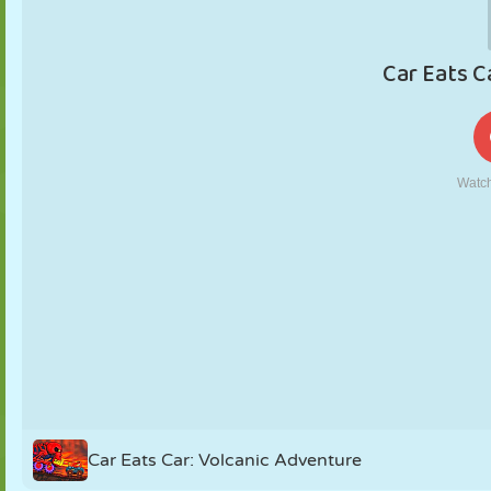
KUKLA
BULMACA
REAKSIYON
RETRO
ROBOT
STRATEJI
BECERI
TANK
TENIS
TIC TAC TOE
Car Eats Car: Volcanic Adventure