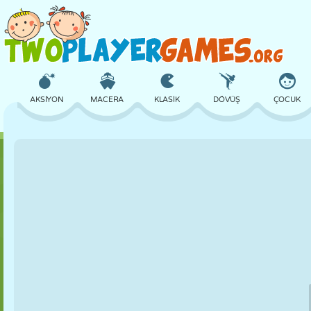
AKSIYON
MACERA
KLASIK
DÖVÜŞ
ÇOCUK
3D
UÇAK
UZAYLI
DENGE
BASKETBOL
KALE
SATRANÇ
ÇILGIN
SAVUNMA
DINOZOR
KIZ
GOLF
ATLAMA
MATEMATIK
LABIRENT