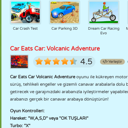
Car Crash Test
Car Parking 3D
Dream Car Racing
M
Evo
Car Eats Car: Volcanic Adventure
4.5
Yerleştir
Car Eats Car Volcanic Adventure
oyunu ile kükreyen motorla
sürüş, tehlikeli engeller ve gizemli canavar arabalarla dolu
getirecek ve garajınızdaki arabanızla iyileştirmeler yapabilec
arabanızı gerçek bir canavar arabaya dönüştürün!
Oyun Kontrolleri:
Hareket: "W,A,S,D" veya "OK TUŞLARI"
Turbo: "X"