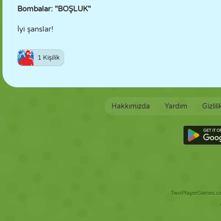
Bombalar: "BOŞLUK"
İyi şanslar!
1 Kişilik
Hakkımızda
Yardım
Gizlil
TwoPlayerGames.org