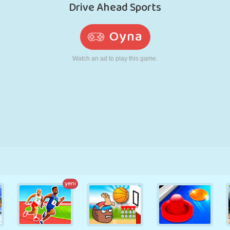
RETRO
ROBOT
KOŞU
OKUL
ATIŞ
TENIS
TIC TAC TOE
DOKUNMATIK
KULE
KAMYON
yeni