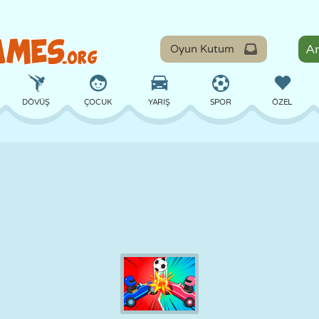
Oyun Kutum
DÖVÜŞ
ÇOCUK
YARIŞ
SPOR
ÖZEL
DENGE
BASKETBOL
ÇATIŞMA
BILARDO
MASA
SAVUNMA
DINOZOR
SÜRÜŞ
EĞITICI
KAÇIŞ
MATEMATIK
LABIRENT
CANAVAR
MOTOSIKLET
ONLINE