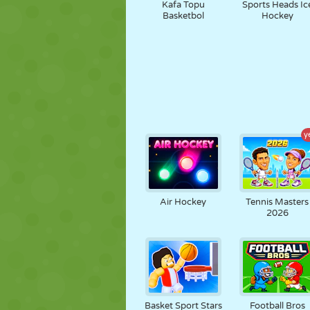
Kafa Topu
Sports Heads Ic
Basketbol
Hockey
y
Air Hockey
Tennis Masters
2026
Basket Sport Stars
Football Bros