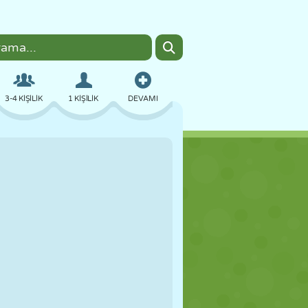
3-4 KIŞILIK
1 KIŞILIK
DEVAMI
BOMBACI
TARAYICI
ARABA
UÇUŞ
YEMEK
EĞLENCELI
PIXEL ART
PLATFORM
HAVUZ