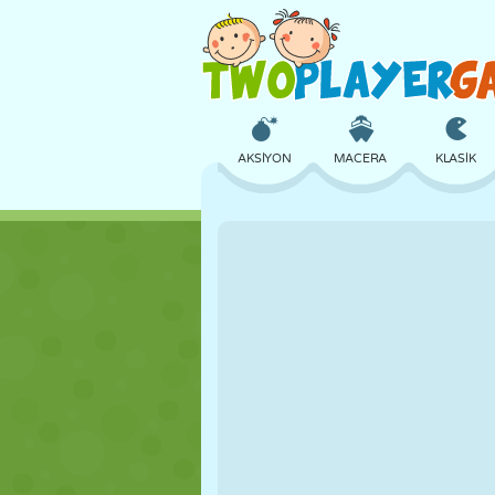
AKSIYON
MACERA
KLASIK
3D
UÇAK
UZAYLI
KALE
SATRANÇ
ÇILGIN
KIZ
GOLF
ATLAMA