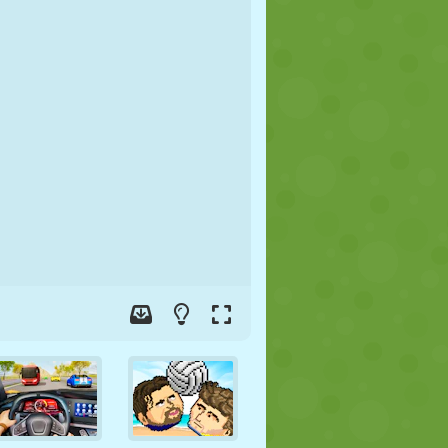
FUTBOL
UZAY
ÇÖP ADAM
SAVAŞ
GÜREŞ
ZOMBI