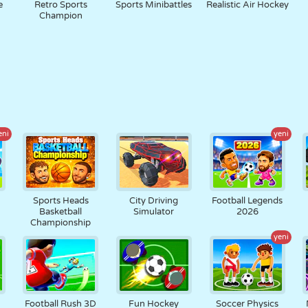
e
Retro Sports
Sports Minibattles
Realistic Air Hockey
Champion
eni
yeni
Sports Heads
City Driving
Football Legends
Basketball
Simulator
2026
Championship
yeni
Football Rush 3D
Fun Hockey
Soccer Physics