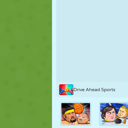
KUKLA
BULMACA
REAKSIYON
STRATEJI
BECERI
TANK
Drive Ahead Sports