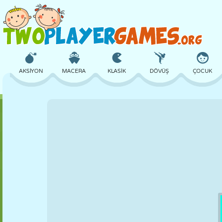
AKSIYON
MACERA
KLASIK
DÖVÜŞ
ÇOCUK
3D
UÇAK
UZAYLI
DENGE
BASKETBOL
KALE
SATRANÇ
ÇILGIN
SAVUNMA
DINOZOR
KIZ
GOLF
ATLAMA
MATEMATIK
LABIRENT