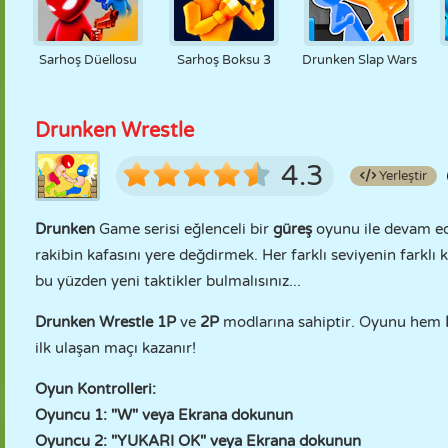
Sarhoş Düellosu
Sarhoş Boksu 3
Drunken Slap Wars
Drunken Wrestle
4.3
Yerleştir
Drunken
Game serisi eğlenceli bir
güreş
oyunu ile devam ed
rakibin kafasını yere değdirmek. Her farklı seviyenin farklı k
bu yüzden yeni taktikler bulmalısınız...
Drunken Wrestle
1P
ve
2P
modlarına sahiptir. Oyunu hem
ilk ulaşan maçı kazanır!
Oyun Kontrolleri:
Oyuncu 1: "W" veya Ekrana dokunun
Oyuncu 2: "YUKARI OK" veya Ekrana dokunun