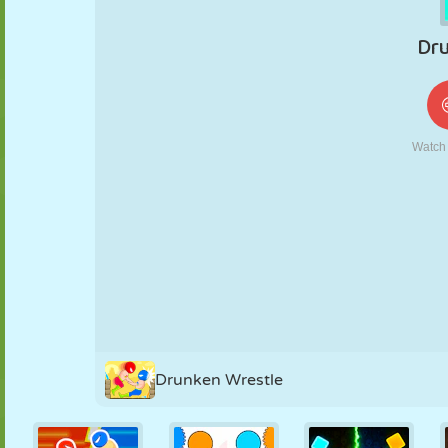
KUKLA
BULMACA
REAKSIYON
RETRO
ROBOT
STRATEJI
BECERI
TANK
TENIS
TIC TAC TOE
Drunken Wrestle