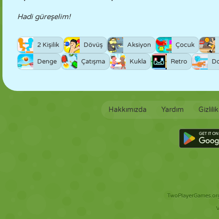
Hadi güreşelim!
2 Kişilik
Dövüş
Aksiyon
Çocuk
Denge
Çatışma
Kukla
Retro
Do
Hakkımızda
Yardım
Gizlili
TwoPlayerGames.org 
V