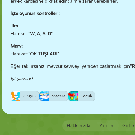
erkek kardeşine dikkat edin; Jim'e zarar verebilirler.
İşte oyunun kontrolleri:
Jim
Hareket:
"W, A, S, D
"
Mary:
Hareket:
"OK TUŞLARI
"
Eğer takılırsanız, mevcut seviyeyi yeniden başlatmak için
"R
İyi şanslar!
2 Kişilik
Macera
Çocuk
Hakkımızda
Yardım
Gizlili