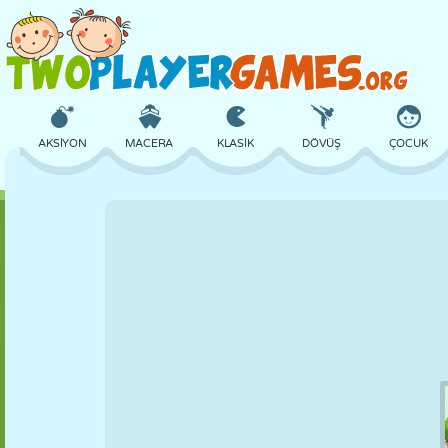
AKSIYON
MACERA
KLASIK
DÖVÜŞ
ÇOCUK
3D
UÇAK
UZAYLI
DENGE
BASKETBOL
KALE
SATRANÇ
ÇILGIN
SAVUNMA
DINOZOR
KIZ
GOLF
ATLAMA
MATEMATIK
LABIRENT