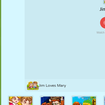
KUKLA
BULMACA
REAKSIYON
RETRO
ROBOT
STRATEJI
BECERI
TANK
TENIS
TIC TAC TOE
Jim Loves Mary