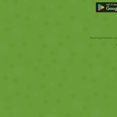
TwoPlayerGames.org 
V