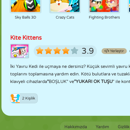
Sky Balls 3D
Crazy Cats
Fighting Brothers
Kite Kittens
3.9
Yerleştir
İki Yavru Kedi ile uçmaya ne dersiniz? Küçük sevimli yavru 
toplarını toplamasına yardım edin. Kötü bulutlara ve tuzakl
klavyeli cihazlarda
"
BOŞLUK" ve
"YUKARI OK TUŞU
" ile kon
2 Kişilik
Hakkımızda
Yardım
Gizlili