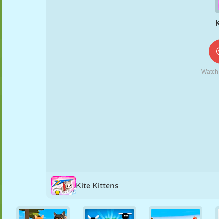
KUKLA
BULMACA
REAKSIYON
RETRO
ROBOT
STRATEJI
BECERI
TANK
TENIS
TIC TAC TOE
Kite Kittens