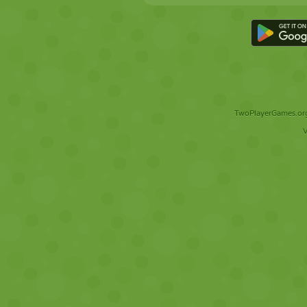
TwoPlayerGames.org 
V