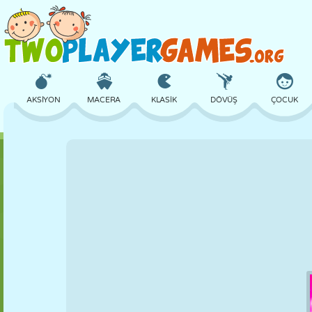
AKSIYON
MACERA
KLASIK
DÖVÜŞ
ÇOCUK
3D
UÇAK
UZAYLI
DENGE
BASKETBOL
KALE
SATRANÇ
ÇILGIN
SAVUNMA
DINOZOR
KIZ
GOLF
ATLAMA
MATEMATIK
LABIRENT