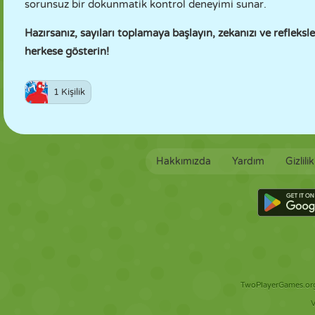
sorunsuz bir dokunmatik kontrol deneyimi sunar.
Hazırsanız, sayıları toplamaya başlayın, zekanızı ve reflek
herkese gösterin!
1 Kişilik
Hakkımızda
Yardım
Gizlili
TwoPlayerGames.org 
V