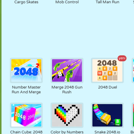
Cargo Skates
Mob Control
Tall Man Run
yeni
Number Master
Merge 2048 Gun
2048 Duel
Run And Merge
Rush
Chain Cube: 2048
Color by Numbers
Snake 2048.io
B