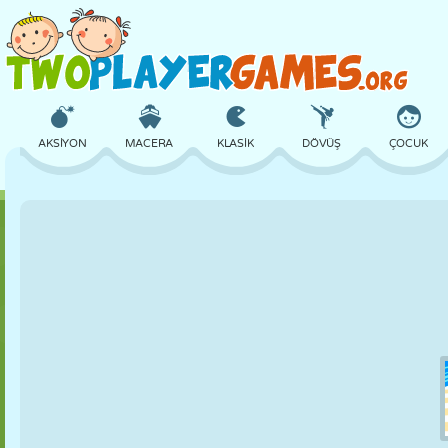
AKSIYON
MACERA
KLASIK
DÖVÜŞ
ÇOCUK
3D
UÇAK
UZAYLI
DENGE
BASKETBOL
KALE
SATRANÇ
ÇILGIN
SAVUNMA
DINOZOR
KIZ
GOLF
ATLAMA
MATEMATIK
LABIRENT