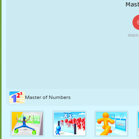
KUKLA
BULMACA
REAKSIYON
RETRO
ROBOT
STRATEJI
BECERI
TANK
TENIS
TIC TAC TOE
Master of Numbers