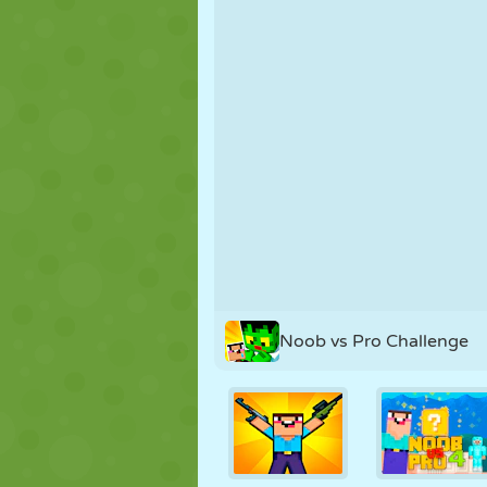
KUKLA
BULMACA
REAKSIYON
STRATEJI
BECERI
TANK
Noob vs Pro Challenge