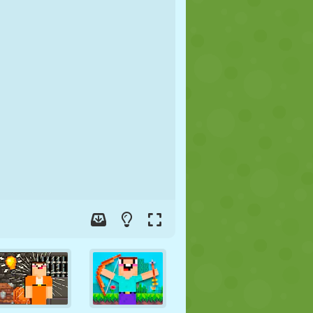
FUTBOL
UZAY
ÇÖP ADAM
SAVAŞ
GÜREŞ
ZOMBI