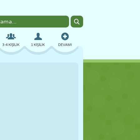
3-4 KIŞILIK
1 KIŞILIK
DEVAMI
BOMBACI
TARAYICI
ARABA
UÇUŞ
YEMEK
EĞLENCELI
PIXEL ART
PLATFORM
HAVUZ