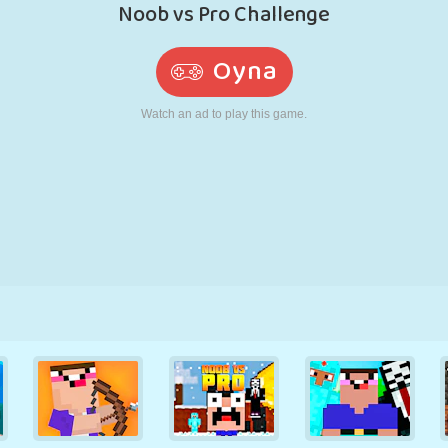
RETRO
ROBOT
KOŞU
OKUL
ATIŞ
TENIS
TIC TAC TOE
DOKUNMATIK
KULE
KAMYON