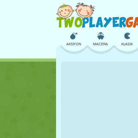
AKSIYON
MACERA
KLASIK
3D
UÇAK
UZAYLI
KALE
SATRANÇ
ÇILGIN
KIZ
GOLF
ATLAMA