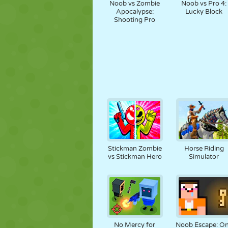
Noob vs Zombie
Noob vs Pro 4:
Apocalypse:
Lucky Block
Shooting Pro
Stickman Zombie
Horse Riding
vs Stickman Hero
Simulator
No Mercy for
Noob Escape: O