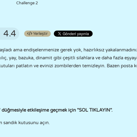
Challenge 2
4.4
Yerleştir
aşladı ama endişelenmenize gerek yok, hazırlıksız yakalanmadını
ılıç, yay, bazuka, dinamit gibi çeşitli silahlara ve daha fazla eşyay
 kutuları patlatın ve evinizi zombilerden temizleyin. Bazen posta
" düğmesiyle etkileşime geçmek için "SOL TIKLAYIN".
in sandık kutusunu açın.