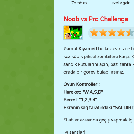
Zombies
Level Again
Noob vs Pro Challenge
Zombi Kıyameti
bu kez evinizde b
kez kübik piksel zombilere karşı. K
sandık kutularını açın, bazı tahta
orada bir görev bulabilirsiniz.
Oyun Kontrolleri:
Hareket: "W,A,S,D"
Beceri: "1,2,3,4"
Ekranın sağ tarafındaki "SALDIRI
Silahlar arasında geçiş yapmak iç
İyi şanslar!