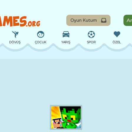
Oyun Kutum
DÖVÜŞ
ÇOCUK
YARIŞ
SPOR
ÖZEL
DENGE
BASKETBOL
ÇATIŞMA
BILARDO
MASA
SAVUNMA
DINOZOR
SÜRÜŞ
EĞITICI
KAÇIŞ
MATEMATIK
LABIRENT
CANAVAR
MOTOSIKLET
ONLINE