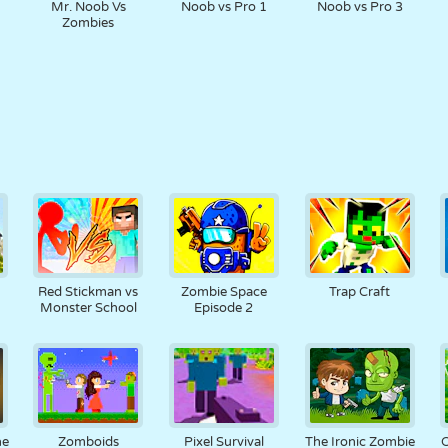
Mr. Noob Vs
Noob vs Pro 1
Noob vs Pro 3
Zombies
Red Stickman vs
Zombie Space
Trap Craft
Monster School
Episode 2
ne
Zomboids
Pixel Survival
The Ironic Zombie