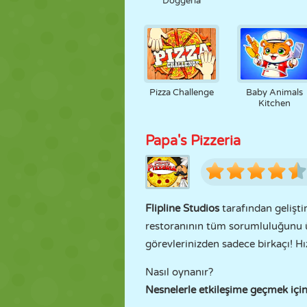
Doggeria
Pizza Challenge
Baby Animals
Kitchen
Papa's Pizzeria
Flipline Studios
tarafından gelişti
restoranının tüm sorumluluğunu üs
görevlerinizden sadece birkaçı! Hız
Nasıl oynanır?
Nesnelerle etkileşime geçmek içi