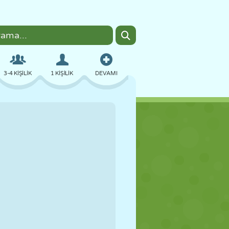
3-4 KIŞILIK
1 KIŞILIK
DEVAMI
BOMBACI
TARAYICI
ARABA
UÇUŞ
YEMEK
EĞLENCELI
PIXEL ART
PLATFORM
HAVUZ