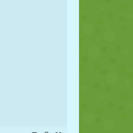
FUTBOL
UZAY
ÇÖP ADAM
SAVAŞ
GÜREŞ
ZOMBI