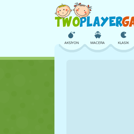
AKSIYON
MACERA
KLASIK
3D
UÇAK
UZAYLI
KALE
SATRANÇ
ÇILGIN
KIZ
GOLF
ATLAMA