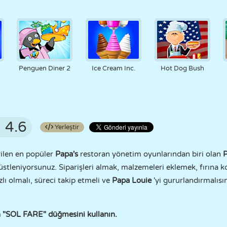
Penguen Diner 2
Ice Cream Inc.
Hot Dog Bush
4.6
Yerleştir
rilen en popüler
Papa's
restoran yönetim oyunlarından biri olan
P
tleniyorsunuz. Siparişleri almak, malzemeleri eklemek, fırına 
lı olmalı, süreci takip etmeli ve
Papa Louie
'yi gururlandırmalısın
n "SOL FARE" düğmesini kullanın.