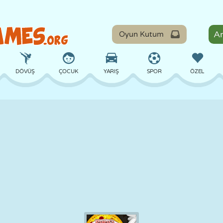
Oyun Kutum
DÖVÜŞ
ÇOCUK
YARIŞ
SPOR
ÖZEL
DENGE
BASKETBOL
ÇATIŞMA
BILARDO
MASA
SAVUNMA
DINOZOR
SÜRÜŞ
EĞITICI
KAÇIŞ
MATEMATIK
LABIRENT
CANAVAR
MOTOSIKLET
ONLINE