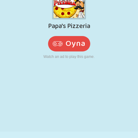
RETRO
ROBOT
KOŞU
OKUL
ATIŞ
TENIS
TIC TAC TOE
DOKUNMATIK
KULE
KAMYON