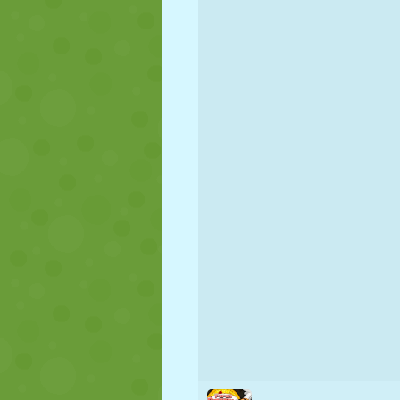
KUKLA
BULMACA
REAKSIYON
STRATEJI
BECERI
TANK