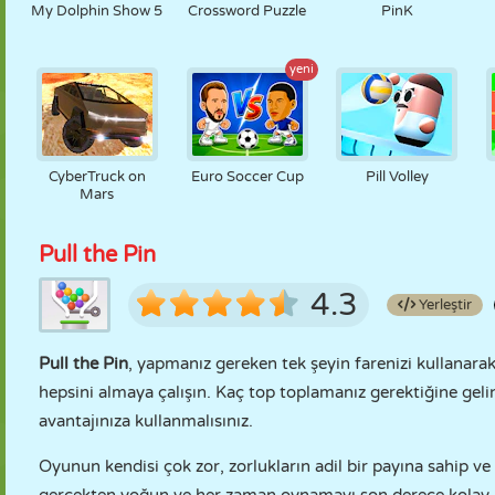
My Dolphin Show 5
Crossword Puzzle
PinK
yeni
CyberTruck on
Euro Soccer Cup
Pill Volley
Mars
Pull the Pin
4.3
Yerleştir
Pull the Pin
, yapmanız gereken tek şeyin farenizi kullanara
hepsini almaya çalışın. Kaç top toplamanız gerektiğine geli
avantajınıza kullanmalısınız.
Oyunun kendisi çok zor, zorlukların adil bir payına sahip ve