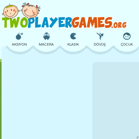
AKSIYON
MACERA
KLASIK
DÖVÜŞ
ÇOCUK
3D
UÇAK
UZAYLI
DENGE
BASKETBOL
KALE
SATRANÇ
ÇILGIN
SAVUNMA
DINOZOR
KIZ
GOLF
ATLAMA
MATEMATIK
LABIRENT