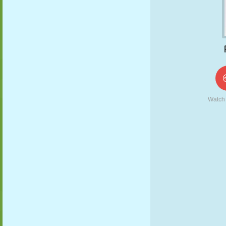
KUKLA
BULMACA
REAKSIYON
RETRO
ROBOT
STRATEJI
BECERI
TANK
TENIS
TIC TAC TOE