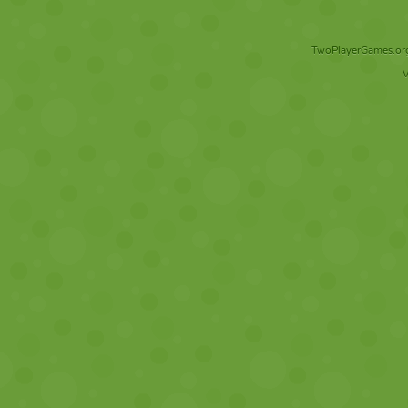
TwoPlayerGames.org 
V