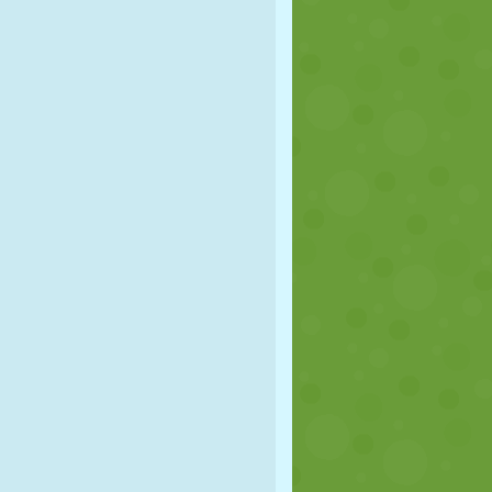
FUTBOL
UZAY
ÇÖP ADAM
SAVAŞ
GÜREŞ
ZOMBI