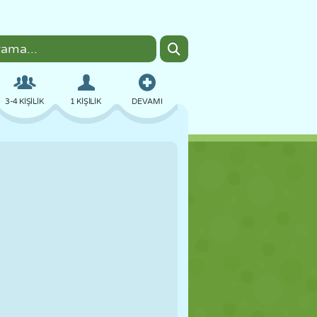
3-4 KIŞILIK
1 KIŞILIK
DEVAMI
BOMBACI
TARAYICI
ARABA
UÇUŞ
YEMEK
EĞLENCELI
PIXEL ART
PLATFORM
HAVUZ