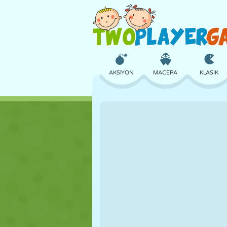
AKSIYON
MACERA
KLASIK
3D
UÇAK
UZAYLI
KALE
SATRANÇ
ÇILGIN
KIZ
GOLF
ATLAMA