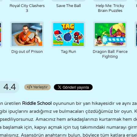
Royal City Clashers
Save The Ball
Help Me: Tricky
3
Brain Puzzles
Dig out of Prison
Tag Run
Dragon Ball: Fierce
Fighting
4.4
Yerleştir
n üretilen
Riddle School
oyununun bir yan hikayesidir ve aynı 
gibi ipuçlarını aradığımız ve bulmacaları çözdüğümüz bir oyun. 
apsediliyorsunuz. Amacınız hem arkadaşlarınızı kurtarmak hem d
 başlamak için, kapıyı açmak için tuş takımındaki numarayı girm
ısınız. Asansörün anahtarını bulun, böylece tüm katlara erişebil