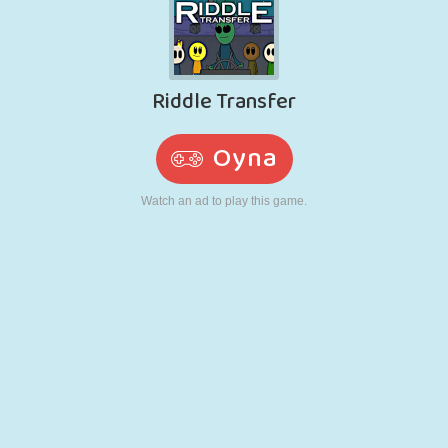
RETRO
ROBOT
KOŞU
OKUL
ATIŞ
TENIS
TIC TAC TOE
DOKUNMATIK
KULE
KAMYON