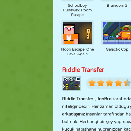
Schoolboy
Braindom 2
Runaway: Room
Escape
Noob Escape: One
Galactic Cop
Level Again
Riddle Transfer
Riddle Transfer
,
JonBro
tarafında
niteliğindedir. Her zaman olduğu 
arkadaşınız
insanlar tarafından h
bulmak. Herhangi bir şey yapmaya
küçük hapishane hücrenizden kaçmal