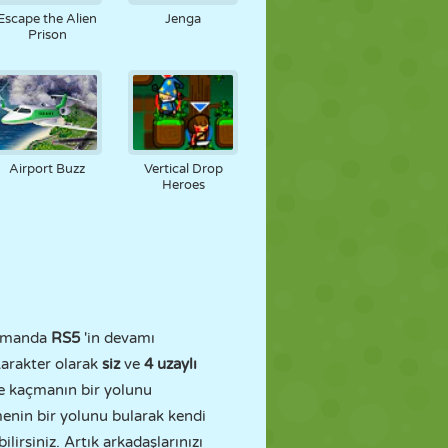
Escape the Alien
Jenga
Prison
Airport Buzz
Vertical Drop
Heroes
zamanda
RS5
'in devamı
Karakter olarak
siz
ve
4 uzaylı
e kaçmanın bir yolunu
enin bir yolunu bularak kendi
irsiniz. Artık arkadaşlarınızı