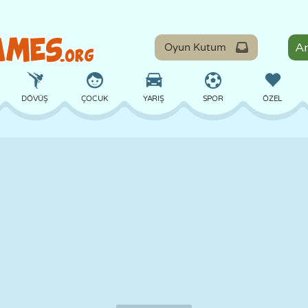
Oyun Kutum
DÖVÜŞ
ÇOCUK
YARIŞ
SPOR
ÖZEL
DENGE
BASKETBOL
ÇATIŞMA
BILARDO
MASA
SAVUNMA
DINOZOR
SÜRÜŞ
EĞITICI
KAÇIŞ
MATEMATIK
LABIRENT
CANAVAR
MOTOSIKLET
ONLINE