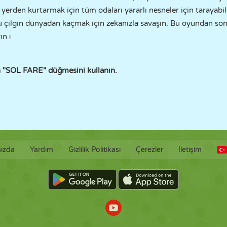
rden kurtarmak için tüm odaları yararlı nesneler için tarayabilir
u çılgın dünyadan kaçmak için zekanızla savaşın. Bu oyundan son
yın
!
n "SOL FARE" düğmesini kullanın.
ızda
Yardım
Gizlilik Politikası
Çerezler
İletişim