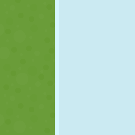
KUKLA
BULMACA
REAKSIYON
STRATEJI
BECERI
TANK