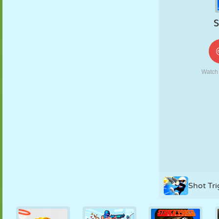
KUKLA
BULMACA
REAKSIYON
RETRO
ROBOT
STRATEJI
BECERI
TANK
TENIS
TIC TAC TOE
Shot Tri