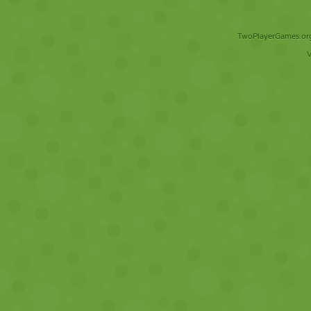
TwoPlayerGames.org 
V