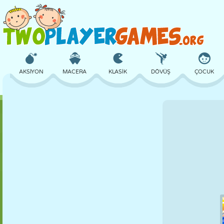
AKSIYON
MACERA
KLASIK
DÖVÜŞ
ÇOCUK
3D
UÇAK
UZAYLI
DENGE
BASKETBOL
KALE
SATRANÇ
ÇILGIN
SAVUNMA
DINOZOR
KIZ
GOLF
ATLAMA
MATEMATIK
LABIRENT