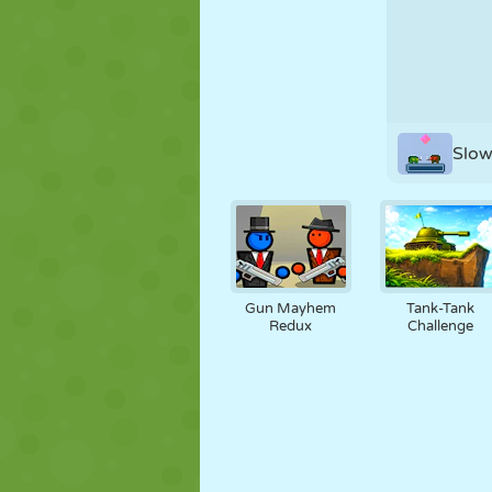
KUKLA
BULMACA
REAKSIYON
STRATEJI
BECERI
TANK
Slo
Gun Mayhem
Tank-Tank
Redux
Challenge