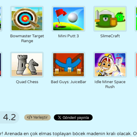
Bowmaster Target
Mini Putt 3
SlimeCraft
Range
Quad Chess
Bad Guys: JuiceBar
Idle Miner Space
Rush
4.2
Yerleştir
or! Arenada en çok elmas toplayan böcek madenin kralı olacak. 