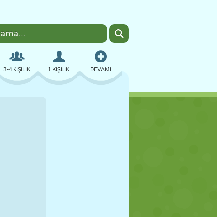
3-4 KIŞILIK
1 KIŞILIK
DEVAMI
BOMBACI
TARAYICI
ARABA
UÇUŞ
YEMEK
EĞLENCELI
PIXEL ART
PLATFORM
HAVUZ