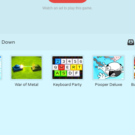
RETRO
ROBOT
KOŞU
OKUL
ATIŞ
TENIS
TIC TAC TOE
DOKUNMATIK
KULE
KAMYON
w Down
War of Metal
Keyboard Party
Pooper Deluxe
B