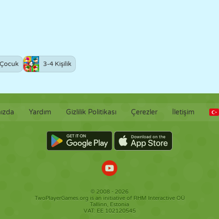
Çocuk
3-4 Kişilik
ızda
Yardım
Gizlilik Politikası
Çerezler
İletişim
© 2008 - 2026
TwoPlayerGames.org is an initiative of RHM Interactive OÜ
Tallinn, Estonia
VAT: EE 102120545