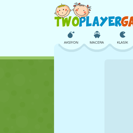
AKSIYON
MACERA
KLASIK
3D
UÇAK
UZAYLI
KALE
SATRANÇ
ÇILGIN
KIZ
GOLF
ATLAMA