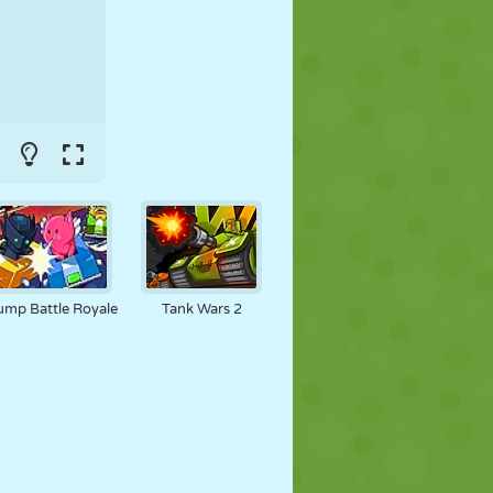
FUTBOL
UZAY
ÇÖP ADAM
SAVAŞ
GÜREŞ
ZOMBI
ump Battle Royale
Tank Wars 2