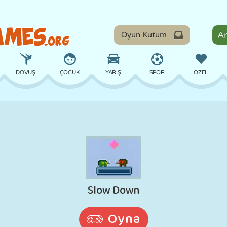
Oyun Kutum
DÖVÜŞ
ÇOCUK
YARIŞ
SPOR
ÖZEL
DENGE
BASKETBOL
ÇATIŞMA
BILARDO
MASA
SAVUNMA
DINOZOR
SÜRÜŞ
EĞITICI
KAÇIŞ
MATEMATIK
LABIRENT
CANAVAR
MOTOSIKLET
ONLINE