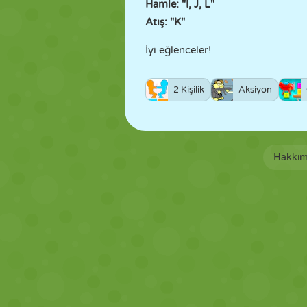
Hamle: "I, J, L"
Atış: "K"
İyi eğlenceler!
2 Kişilik
Aksiyon
Hakkım