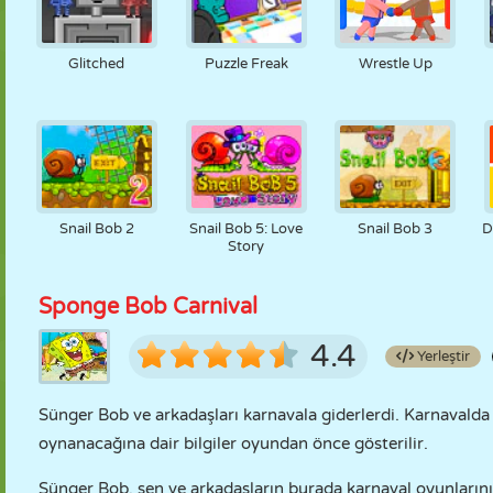
Glitched
Puzzle Freak
Wrestle Up
Snail Bob 2
Snail Bob 5: Love
Snail Bob 3
D
Story
Sponge Bob Carnival
4.4
Yerleştir
Sünger Bob ve arkadaşları karnavala giderlerdi. Karnavalda ç
oynanacağına dair bilgiler oyundan önce gösterilir.
Sünger Bob, sen ve arkadaşların burada karnaval oyunlarının t