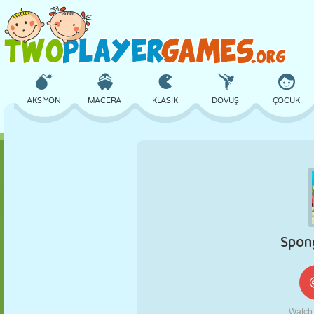
AKSIYON
MACERA
KLASIK
DÖVÜŞ
ÇOCUK
3D
UÇAK
UZAYLI
DENGE
BASKETBOL
KALE
SATRANÇ
ÇILGIN
SAVUNMA
DINOZOR
KIZ
GOLF
ATLAMA
MATEMATIK
LABIRENT