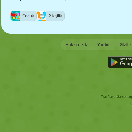
Çocuk
2 Kişilik
Hakkımızda
Yardım
Gizlili
TwoPlayerGames.org 
V