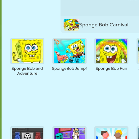
KUKLA
BULMACA
REAKSIYON
RETRO
ROBOT
Sponge Bob Carnival
STRATEJI
BECERI
TANK
TENIS
TIC TAC TOE
Sponge Bob and
SpongeBob Jump!
Sponge Bob Fun
Adventure