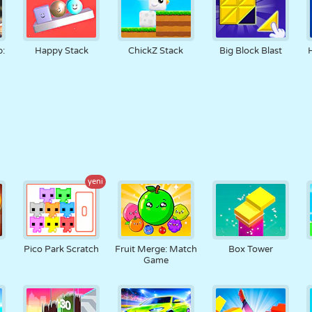
p:
Happy Stack
ChickZ Stack
Big Block Blast
yeni
Pico Park Scratch
Fruit Merge: Match
Box Tower
Game