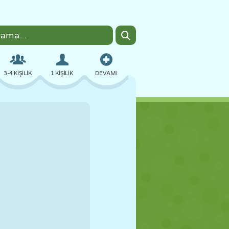
3-4 KIŞILIK
1 KIŞILIK
DEVAMI
BOMBACI
TARAYICI
ARABA
UÇUŞ
YEMEK
EĞLENCELI
PIXEL ART
PLATFORM
HAVUZ