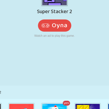
RETRO
ROBOT
KOŞU
OKUL
ATIŞ
TENIS
TIC TAC TOE
DOKUNMATIK
KULE
KAMYON
2
yeni