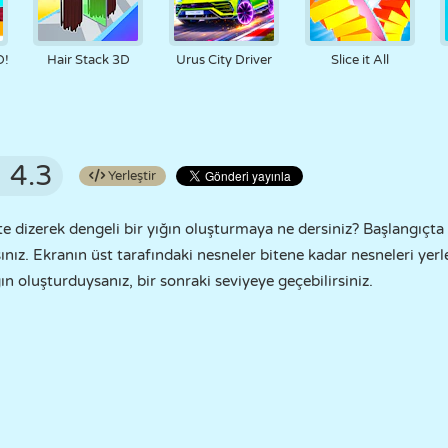
D!
Hair Stack 3D
Urus City Driver
Slice it All
4.3
Yerleştir
ste dizerek dengeli bir yığın oluşturmaya ne dersiniz? Başlangıçta
ınız. Ekranın üst tarafındaki nesneler bitene kadar nesneleri yer
ın oluşturduysanız, bir sonraki seviyeye geçebilirsiniz.