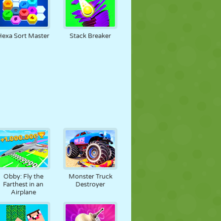
Hexa Sort Master
Stack Breaker
Obby: Fly the
Monster Truck
Farthest in an
Destroyer
Airplane