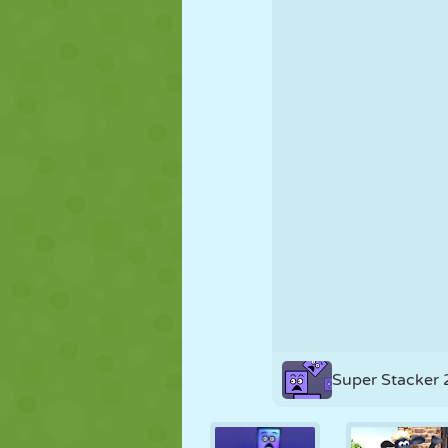
KUKLA
BULMACA
REAKSIYON
STRATEJI
BECERI
TANK
Super Stacker 