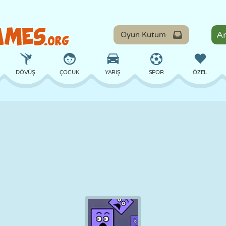
Oyun Kutum
DÖVÜŞ
ÇOCUK
YARIŞ
SPOR
ÖZEL
DENGE
BASKETBOL
ÇATIŞMA
BILARDO
MASA
SAVUNMA
DINOZOR
SÜRÜŞ
EĞITICI
KAÇIŞ
MATEMATIK
LABIRENT
CANAVAR
MOTOSIKLET
ONLINE