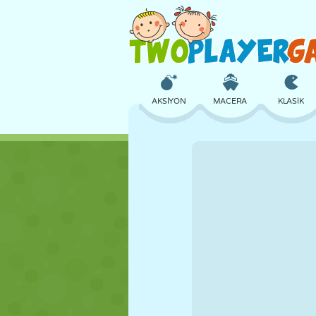
AKSIYON
MACERA
KLASIK
3D
UÇAK
UZAYLI
KALE
SATRANÇ
ÇILGIN
KIZ
GOLF
ATLAMA