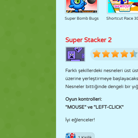
Super Bomb Bugs
Shortcut Race 3
Super Stacker 2
Farklı şekillerdeki nesneleri üst ü
üzerine yerleştirmeye başlayacaks
Nesneler bittiğinde dengeli bir yığ
Oyun kontrolleri:
"MOUSE" ve "LEFT-CLICK"
İyi eğlenceler!
1 Kişilik