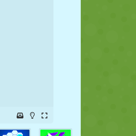
FUTBOL
UZAY
ÇÖP ADAM
SAVAŞ
GÜREŞ
ZOMBI