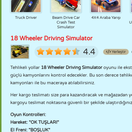
Truck Driver
Beam Drive Car
4X4 Araba Yarışı
Crash Test
U
Simulator
18 Wheeler Driving Simulator
4.4
Yerleştir
Tehlikeli yollar
18 Wheeler Driving Simulator
oyunu ile ekst
güçlü kamyonlarını kontrol edecekler. Bu son derece tehlikel
kamyonları ile bu maceraya atılabilirsiniz.
Her kargo teslimatı size para kazandıracak ve mağazadan yen
kargoyu teslimat noktasına güvenli bir şekilde ulaştırdığın
Oyun Kontrolleri:
Hareket: "OK TUŞLARI"
El Freni: "BOŞLUK"