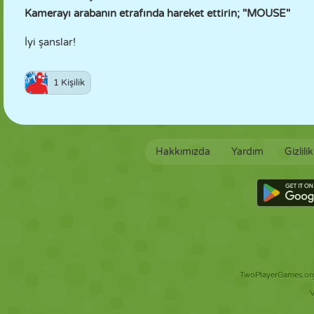
Kamerayı arabanın etrafında hareket ettirin; "MOUSE"
İyi şanslar!
1 Kişilik
Hakkımızda
Yardım
Gizlili
TwoPlayerGames.org 
V