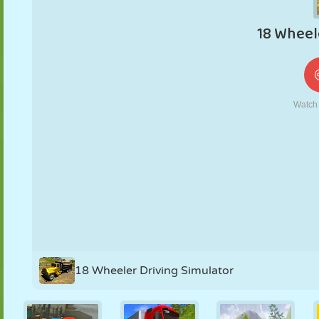
KUKLA
BULMACA
REAKSIYON
RETRO
ROBOT
STRATEJI
BECERI
TANK
TENIS
TIC TAC TOE
18 Wheeler Driving Simulator