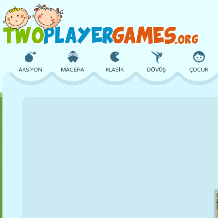
AKSIYON
MACERA
KLASIK
DÖVÜŞ
ÇOCUK
3D
UÇAK
UZAYLI
DENGE
BASKETBOL
KALE
SATRANÇ
ÇILGIN
SAVUNMA
DINOZOR
KIZ
GOLF
ATLAMA
MATEMATIK
LABIRENT