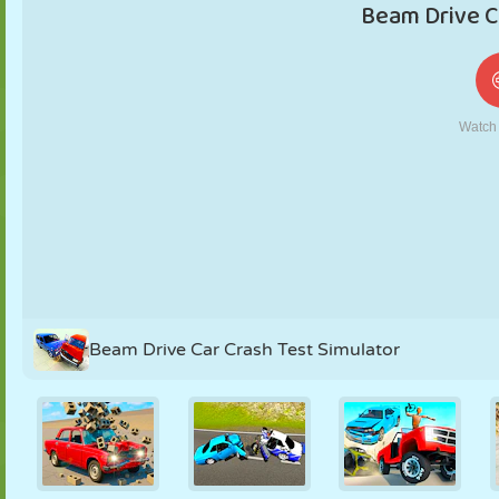
KUKLA
BULMACA
REAKSIYON
RETRO
ROBOT
STRATEJI
BECERI
TANK
TENIS
TIC TAC TOE
Beam Drive Car Crash Test Simulator