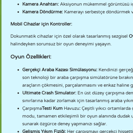
Kamera Anahtarı:
Aksiyonun mükemmel görüntüsü için
Kamera Döndürme:
Kamerayı serbestçe döndürmek ve
Mobil Cihazlar için Kontroller:
Dokunmatik cihazlar için özel olarak tasarlanmış sezgisel
O
halindeyken sorunsuz bir oyun deneyimi yaşayın.
Oyun Özellikleri:
Gerçekçi Araba Kazası Simülasyonu:
Kendinizi gerçeğ
son teknoloji bir araba çarpışma simülatörüne bırakı
araçların çökmesini, parçalanmasını ve enkaz haline ge
Ultimate Crash Simulator:
En üst düzey çarpışma deney
sınırlarına kadar zorlamak için tasarlanmış araba yıkım
Çarpışma
Testi Kum
Havuzu
:
Çeşitli yıkıcı ortamlarda
modu, tamamen etkileşimli bir oyun alanında dudak 
sunarak özgürce deney yapmanızı sağlar.
Gelişmiş Yıkım Fiziği:
Her çarpışmayı gerçekçi hissett