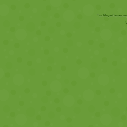
TwoPlayerGames.org 
V