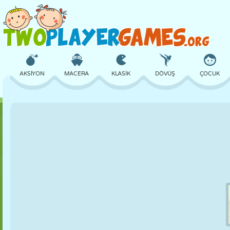
AKSIYON
MACERA
KLASIK
DÖVÜŞ
ÇOCUK
3D
UÇAK
UZAYLI
DENGE
BASKETBOL
KALE
SATRANÇ
ÇILGIN
SAVUNMA
DINOZOR
KIZ
GOLF
ATLAMA
MATEMATIK
LABIRENT