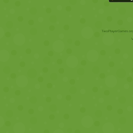
TwoPlayerGames.org 
V