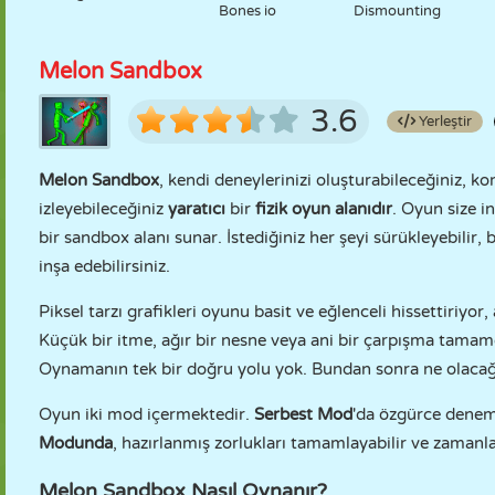
Bones io
Dismounting
Melon Sandbox
3.6
Yerleştir
Melon Sandbox
, kendi deneylerinizi oluşturabileceğiniz, kom
izleyebileceğiniz
yaratıcı
bir
fizik oyun alanıdır
. Oyun size in
bir sandbox alanı sunar. İstediğiniz her şeyi sürükleyebilir, bı
inşa edebilirsiniz.
Piksel tarzı grafikleri oyunu basit ve eğlenceli hissettiriyor
Küçük bir itme, ağır bir nesne veya ani bir çarpışma tamame
Oynamanın tek bir doğru yolu yok. Bundan sonra ne olacağın
Oyun iki mod içermektedir.
Serbest Mod
'da özgürce deneme
Modunda
, hazırlanmış zorlukları tamamlayabilir ve zamanlama
Melon Sandbox Nasıl Oynanır?