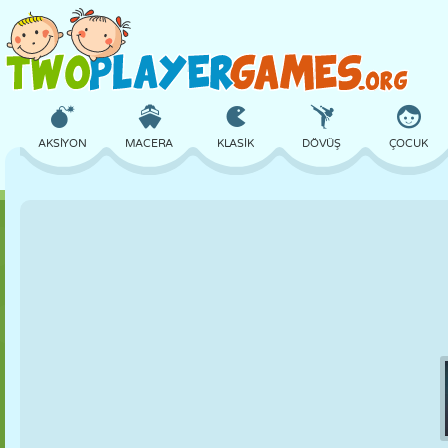
AKSIYON
MACERA
KLASIK
DÖVÜŞ
ÇOCUK
3D
UÇAK
UZAYLI
DENGE
BASKETBOL
KALE
SATRANÇ
ÇILGIN
SAVUNMA
DINOZOR
KIZ
GOLF
ATLAMA
MATEMATIK
LABIRENT