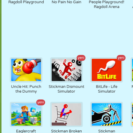
Ragdoll Playground
No Pain No Gain
People Playground!
Ragdoll Arena
yeni
yeni
Uncle Hit: Punch
Stickman Dismount
BitLife - Life
the Dummy
Simulator
Simulator
yeni
Eaglercraft
Stickman Broken
Stickman