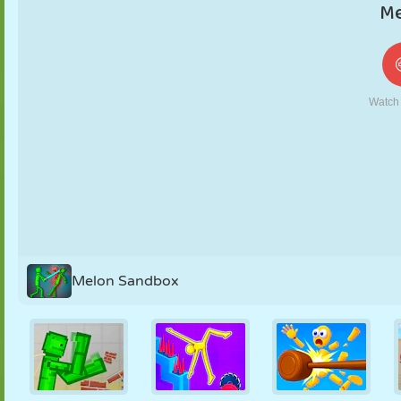
KUKLA
BULMACA
REAKSIYON
RETRO
ROBOT
STRATEJI
BECERI
TANK
TENIS
TIC TAC TOE
Melon Sandbox