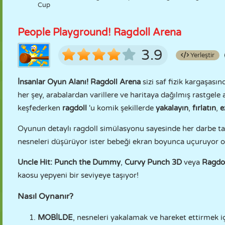
Cup
People Playground! Ragdoll Arena
3.9
Yerleştir
İnsanlar Oyun Alanı! Ragdoll Arena
sizi saf fizik kargaşası
her şey, arabalardan varillere ve haritaya dağılmış rastgele a
keşfederken
ragdoll
'u komik şekillerde
yakalayın
,
fırlatın
,
e
Oyunun detaylı ragdoll simülasyonu sayesinde her darbe tat
nesneleri düşürüyor ister bebeği ekran boyunca uçuruyor o
Uncle Hit: Punch the Dummy
,
Curvy Punch 3D
veya
Ragdo
kaosu yepyeni bir seviyeye taşıyor!
Nasıl Oynanır?
MOBİLDE
, nesneleri yakalamak ve hareket ettirmek 