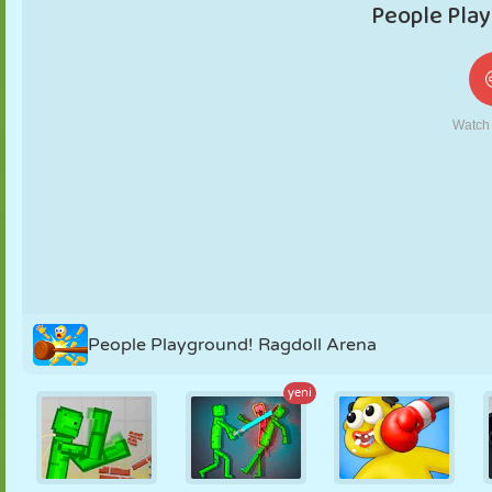
KUKLA
BULMACA
REAKSIYON
RETRO
ROBOT
STRATEJI
BECERI
TANK
TENIS
TIC TAC TOE
People Playground! Ragdoll Arena
yeni