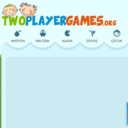
AKSIYON
MACERA
KLASIK
DÖVÜŞ
ÇOCUK
3D
UÇAK
UZAYLI
DENGE
BASKETBOL
KALE
SATRANÇ
ÇILGIN
SAVUNMA
DINOZOR
KIZ
GOLF
ATLAMA
MATEMATIK
LABIRENT