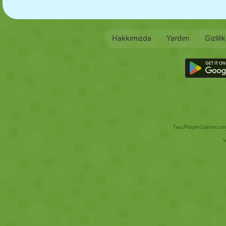
Hakkımızda
Yardım
Gizlili
TwoPlayerGames.org 
V