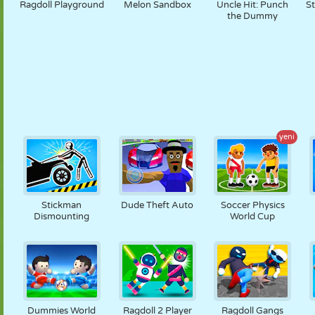
Ragdoll Playground
Melon Sandbox
Uncle Hit: Punch
S
the Dummy
yeni
Stickman
Dude Theft Auto
Soccer Physics
Dismounting
World Cup
Dummies World
Ragdoll 2 Player
Ragdoll Gangs