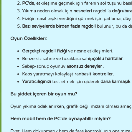
PC'de
, etkileşime geçmek için farenin sol tuşunu basıl
Yıkıma neden olmak için
nesneleri
ragdoll'a
doğru
bır
Fiziğin nasıl tepki verdiğini görmek için patlama, d
Bazı seviyelerde birden fazla ragdoll
bulunur, bu da da
Oyun Özellikleri:
Gerçekçi ragdoll fiziği
ve nesne etkileşimleri.
Benzersiz sahne ve tuzaklara sahip
çoklu haritalar
.
Sebep-sonuç oyunuyla
sonsuz deneyler
.
Kaos yaratmayı kolaylaştıran
basit kontroller
.
Yaratıcılığınızı
test etmek için giderek
daha karmaşık
Bu şiddet içeren bir oyun mu?
Oyun yıkıma odaklanırken, grafik değil mizahi olması amaçlan
Hem mobil hem de PC'de oynayabilir miyim?
Evet. Hem dokunmatik hem de fare kontrolü için optimize edi