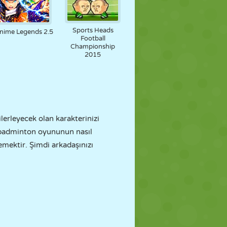
Sports Heads
nime Legends 2.5
Football
Championship
2015
erleyecek olan karakterinizi
ir badminton oyununun nasıl
mektir. Şimdi arkadaşınızı