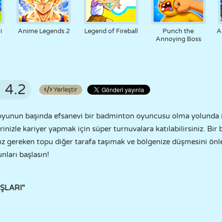
i
Anime Legends 2
Legend of Fireball
Punch the
A
Annoying Boss
4.2
Yerleştir
oyunun başında efsanevi bir badminton oyuncusu olma yolunda il
inizle kariyer yapmak için süper turnuvalara katılabilirsiniz. B
z gereken topu diğer tarafa taşımak ve bölgenize düşmesini önle
nları başlasın!
UŞLARI"