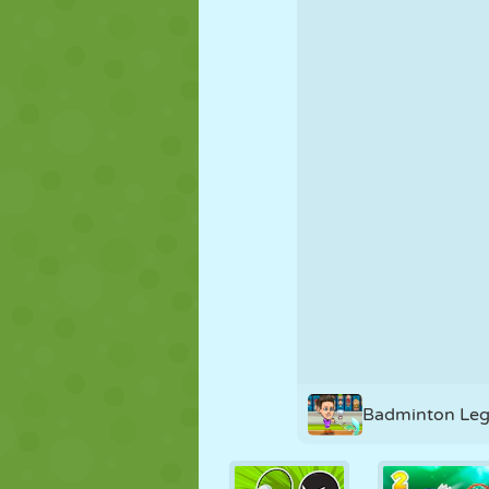
KUKLA
BULMACA
REAKSIYON
STRATEJI
BECERI
TANK
Badminton Le