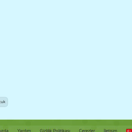
cuk
ızda
Yardım
Gizlilik Politikası
Çerezler
İletişim