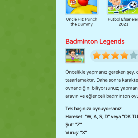
Uncle Hit: Punch
Futbol Efsaneler
the Dummy
2021
Badminton Legends
Öncelikle yapmanız gereken şey, 
tasarlamaktır. Daha sonra karakter
oynandığını biliyorsunuz; yapmanı
arayın ve eğlenceli badminton oyu
Tek başınıza oynuyorsanız:
Hareket: "W, A, S, D" veya "OK T
Şut: "Z"
Vuruş: "X"