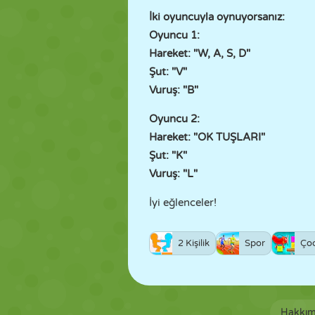
İki oyuncuyla oynuyorsanız:
Oyuncu 1:
Hareket: "W, A, S, D"
Şut: "V"
Vuruş: "B"
Oyuncu 2:
Hareket: "OK TUŞLARI"
Şut: "K"
Vuruş: "L"
İyi eğlenceler!
2 Kişilik
Spor
Ço
Hakkım