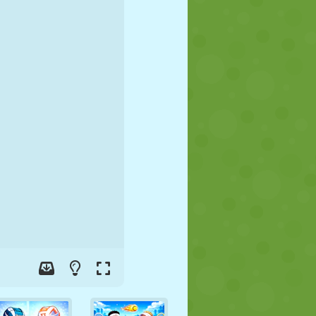
FUTBOL
UZAY
ÇÖP ADAM
SAVAŞ
GÜREŞ
ZOMBI