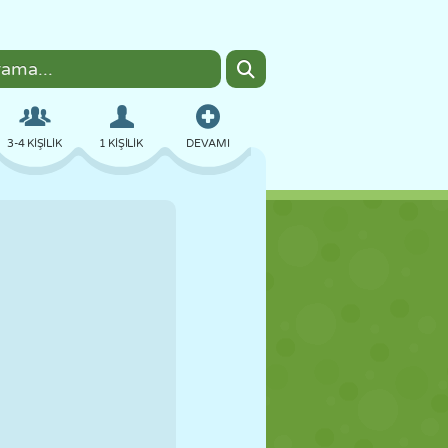
3-4 KIŞILIK
1 KIŞILIK
DEVAMI
BOMBACI
TARAYICI
ARABA
UÇUŞ
YEMEK
EĞLENCELI
PIXEL ART
PLATFORM
HAVUZ