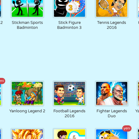
 2
Stickman Sports
Stick Figure
Tennis Legends
Badminton
Badminton 3
2016
eni
Yanloong Legend 2
Football Legends
Fighter Legends
Y
2016
Duo
yeni