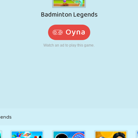
RETRO
ROBOT
KOŞU
OKUL
ATIŞ
TENIS
TIC TAC TOE
DOKUNMATIK
KULE
KAMYON
gends