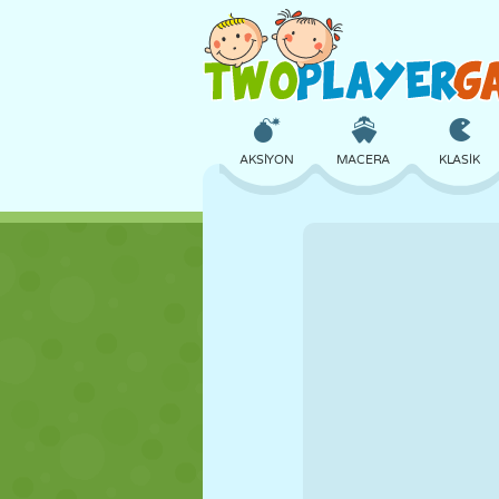
AKSIYON
MACERA
KLASIK
3D
UÇAK
UZAYLI
KALE
SATRANÇ
ÇILGIN
KIZ
GOLF
ATLAMA