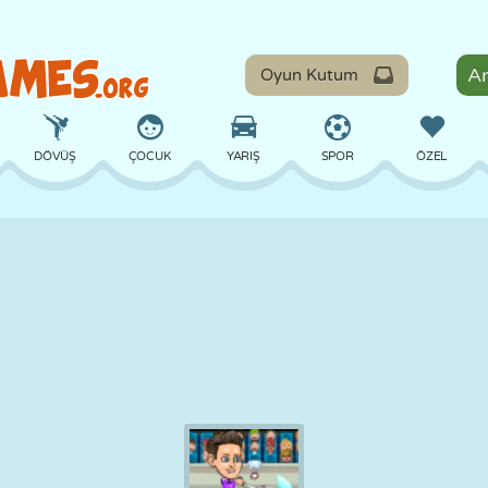
Oyun Kutum
DÖVÜŞ
ÇOCUK
YARIŞ
SPOR
ÖZEL
DENGE
BASKETBOL
ÇATIŞMA
BILARDO
MASA
SAVUNMA
DINOZOR
SÜRÜŞ
EĞITICI
KAÇIŞ
MATEMATIK
LABIRENT
CANAVAR
MOTOSIKLET
ONLINE