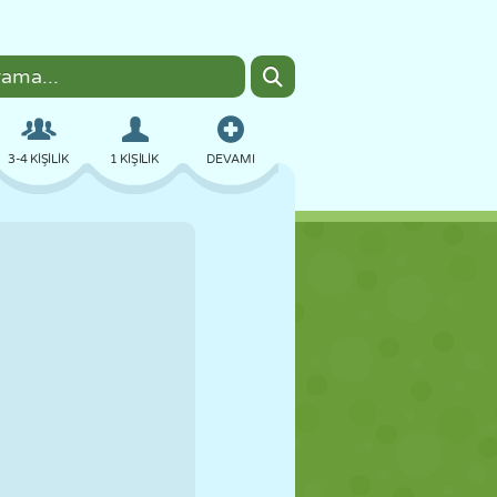
3-4 KIŞILIK
1 KIŞILIK
DEVAMI
BOMBACI
TARAYICI
ARABA
UÇUŞ
YEMEK
EĞLENCELI
PIXEL ART
PLATFORM
HAVUZ