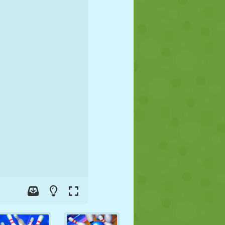
FUTBOL
UZAY
ÇÖP ADAM
SAVAŞ
GÜREŞ
ZOMBI