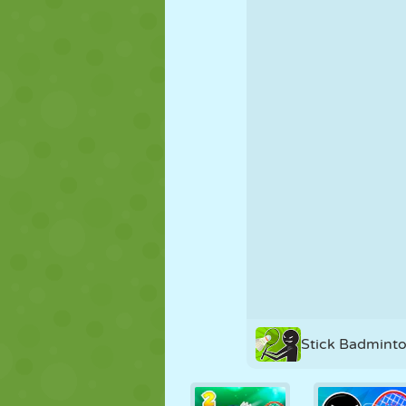
KUKLA
BULMACA
REAKSIYON
STRATEJI
BECERI
TANK
Stick Badmint