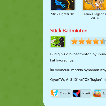
Stick Fighter 3D
Tennis Legends
2016
Stick Badminton
Bildiğiniz gibi badminton oyunun
katılıyorsunuz.
İki oyunculu modda oynamak isti
Oyun
"W, A, S, D
" ve
"Ok Tuşları
" i
2 Kişilik
Klasik
Sp