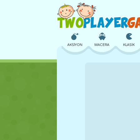
AKSIYON
MACERA
KLASIK
3D
UÇAK
UZAYLI
KALE
SATRANÇ
ÇILGIN
KIZ
GOLF
ATLAMA