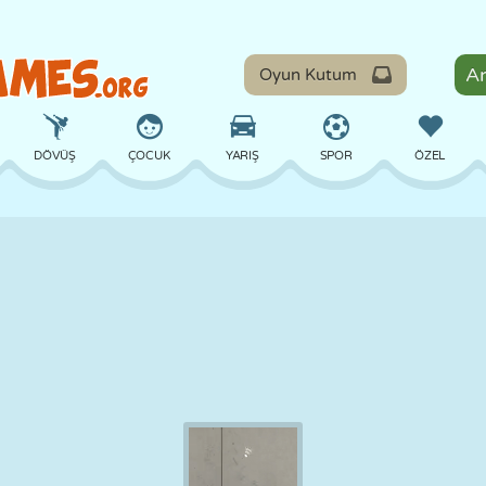
Oyun Kutum
DÖVÜŞ
ÇOCUK
YARIŞ
SPOR
ÖZEL
DENGE
BASKETBOL
ÇATIŞMA
BILARDO
MASA
SAVUNMA
DINOZOR
SÜRÜŞ
EĞITICI
KAÇIŞ
MATEMATIK
LABIRENT
CANAVAR
MOTOSIKLET
ONLINE