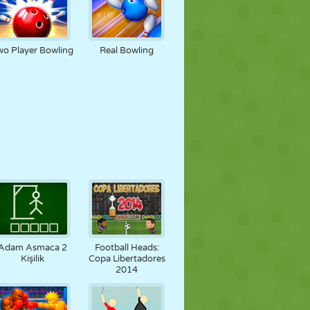
wo Player Bowling
Real Bowling
Adam Asmaca 2
Football Heads:
Kişilik
Copa Libertadores
2014