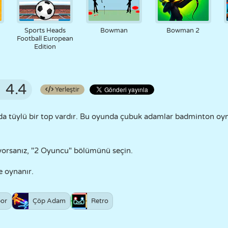
Sports Heads
Bowman
Bowman 2
Football European
Edition
4.4
Yerleştir
da tüylü bir top vardır. Bu oyunda çubuk adamlar badminton oyn
yorsanız, "2 Oyuncu" bölümünü seçin.
le oynanır.
or
Çöp Adam
Retro