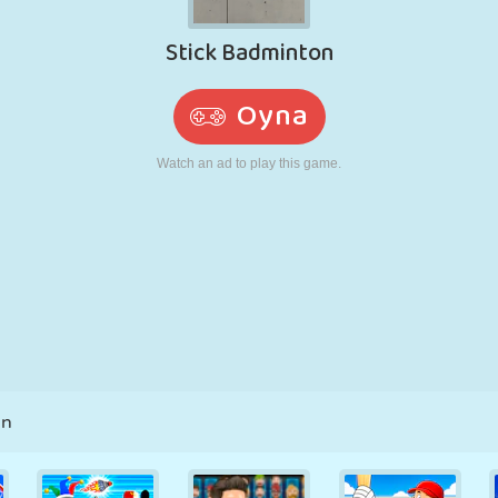
RETRO
ROBOT
KOŞU
OKUL
ATIŞ
TENIS
TIC TAC TOE
DOKUNMATIK
KULE
KAMYON
on