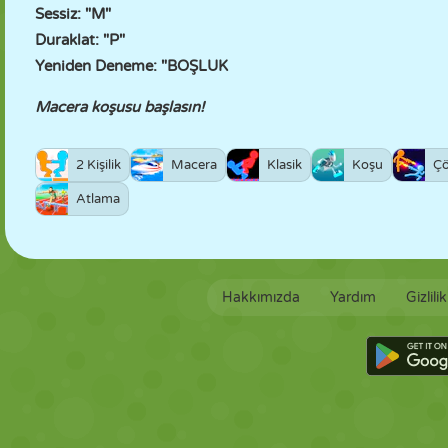
Sessiz: "M"
Duraklat: "P"
Yeniden Deneme: "BOŞLUK
Macera koşusu başlasın!
2 Kişilik
Macera
Klasik
Koşu
Ç
Atlama
Hakkımızda
Yardım
Gizlili