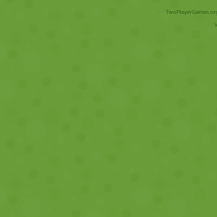
TwoPlayerGames.org 
V