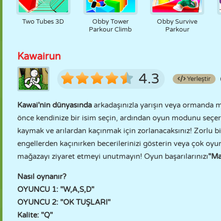
Two Tubes 3D
Obby Tower
Obby Survive
Parkour Climb
Parkour
Kawairun
4.3
Yerleştir
Kawai'nin dünyasında
arkadaşınızla yarışın veya ormanda
önce kendinize bir isim seçin, ardından oyun modunu seçer
kaymak ve arılardan kaçınmak için zorlanacaksınız! Zorlu
engellerden kaçınırken becerilerinizi gösterin veya çok oyu
mağazayı ziyaret etmeyi unutmayın! Oyun başarılarınızı
"Ma
Nasıl oynanır?
OYUNCU 1: "W,A,S,D"
OYUNCU 2: "OK TUŞLARI"
Kalite: "Q"