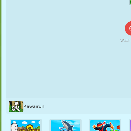
KUKLA
BULMACA
REAKSIYON
RETRO
ROBOT
STRATEJI
BECERI
TANK
TENIS
TIC TAC TOE
Kawairun