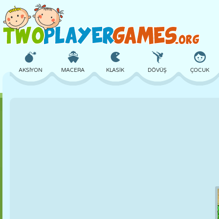
AKSIYON
MACERA
KLASIK
DÖVÜŞ
ÇOCUK
3D
UÇAK
UZAYLI
DENGE
BASKETBOL
KALE
SATRANÇ
ÇILGIN
SAVUNMA
DINOZOR
KIZ
GOLF
ATLAMA
MATEMATIK
LABIRENT