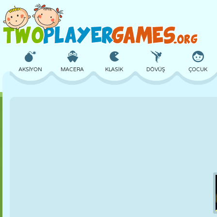
AKSIYON
MACERA
KLASIK
DÖVÜŞ
ÇOCUK
3D
UÇAK
UZAYLI
DENGE
BASKETBOL
KALE
SATRANÇ
ÇILGIN
SAVUNMA
DINOZOR
KIZ
GOLF
ATLAMA
MATEMATIK
LABIRENT