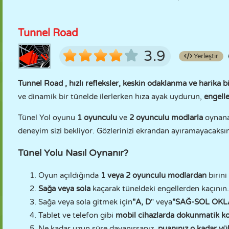
Tunnel Road
3.9
Yerleştir
Tunnel Road
, hızlı refleksler, keskin odaklanma ve harika b
ve dinamik bir tünelde ilerlerken hıza ayak uydurun,
engell
Tünel Yol oyunu
1 oyunculu
ve
2 oyunculu modlarla
oynanab
deneyim sizi bekliyor. Gözlerinizi ekrandan ayıramayacaksın
Tünel Yolu Nasıl Oynanır?
Oyun açıldığında
1 veya 2 oyunculu modlardan
birini
Sağa veya sola
kaçarak tüneldeki engellerden kaçının.
Sağa veya sola gitmek için
"A, D
" veya
"SAĞ-SOL OKL
Tablet ve telefon gibi
mobil cihazlarda dokunmatik ko
Ne kadar uzun süre dayanırsanız,
puanınız o kadar yü