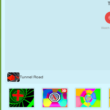
KUKLA
BULMACA
REAKSIYON
RETRO
ROBOT
STRATEJI
BECERI
TANK
TENIS
TIC TAC TOE
Tunnel Road