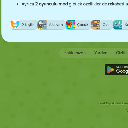
Ayrıca
2 oyunculu mod
gibi ek özellikler de
rekabeti a
2 Kişilik
Aksiyon
Çocuk
Özel
K
Hakkımızda
Yardım
Gizlili
TwoPlayerGames.org 
V