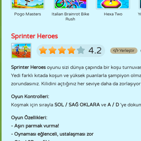
Pogo Masters
Italian Brainrot Bike
Hexa Two
Y
Rush
Sprinter Heroes
4.2
Yerleştir
Sprinter Heroes
oyunu sizi dünya çapında bir koşu turnuvası
Yedi farklı kıtada koşun ve yüksek puanlarla şampiyon olma
zorundasınız. Kilidini açtığınız her seviye daha da zorlaşıyo
Oyun Kontrolleri:
Koşmak için sırayla
SOL / SAĞ OKLARA
ve
A / D
'ye doku
Oyun Özellikleri:
- Aşırı parmak vurma!
- Oynaması eğlenceli, ustalaşması zor