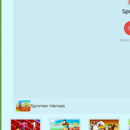
KUKLA
BULMACA
REAKSIYON
RETRO
ROBOT
STRATEJI
BECERI
TANK
TENIS
TIC TAC TOE
Sprinter Heroes