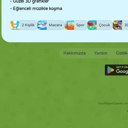
- Güzel 3D grafikler
- Eğlenceli müzikle koşma
2 Kişilik
Macera
Spor
Çocuk
3
Hakkımızda
Yardım
Gizlili
TwoPlayerGames.org 
V