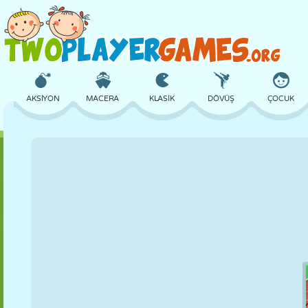
AKSIYON
MACERA
KLASIK
DÖVÜŞ
ÇOCUK
3D
UÇAK
UZAYLI
DENGE
BASKETBOL
KALE
SATRANÇ
ÇILGIN
SAVUNMA
DINOZOR
KIZ
GOLF
ATLAMA
MATEMATIK
LABIRENT