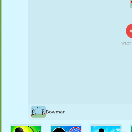
KUKLA
BULMACA
REAKSIYON
RETRO
ROBOT
STRATEJI
BECERI
TANK
TENIS
TIC TAC TOE
Bowman