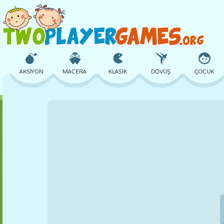
AKSIYON
MACERA
KLASIK
DÖVÜŞ
ÇOCUK
3D
UÇAK
UZAYLI
DENGE
BASKETBOL
KALE
SATRANÇ
ÇILGIN
SAVUNMA
DINOZOR
KIZ
GOLF
ATLAMA
MATEMATIK
LABIRENT