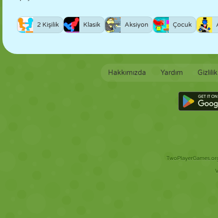
2 Kişilik
Klasik
Aksiyon
Çocuk
Hakkımızda
Yardım
Gizlili
TwoPlayerGames.org 
V