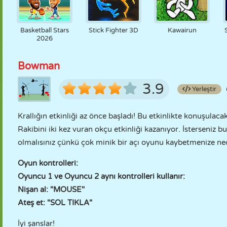
Basketball Stars
Stick Fighter 3D
Kawairun
2026
Bowman
3.9
Yerleştir
Krallığın etkinliği az önce başladı! Bu etkinlikte konuşulacak
Rakibini iki kez vuran okçu etkinliği kazanıyor. İsterseniz bun
olmalısınız çünkü çok minik bir açı oyunu kaybetmenize ned
Oyun kontrolleri:
Oyuncu 1 ve Oyuncu 2 aynı kontrolleri kullanır:
Nişan al: "MOUSE"
Ateş et: "SOL TIKLA"
İyi şanslar!