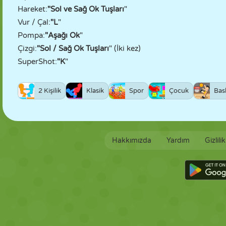
Hareket:
"Sol ve Sağ Ok Tuşları
"
Vur / Çal:
"L
"
Pompa:
"Aşağı Ok
"
Çizgi:
"Sol / Sağ Ok Tuşları
" (İki kez)
SuperShot:
"K
"
2 Kişilik
Klasik
Spor
Çocuk
Bas
Hakkımızda
Yardım
Gizlili