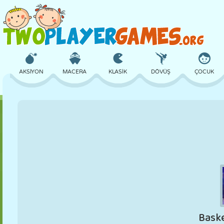
AKSIYON
MACERA
KLASIK
DÖVÜŞ
ÇOCUK
3D
UÇAK
UZAYLI
DENGE
BASKETBOL
KALE
SATRANÇ
ÇILGIN
SAVUNMA
DINOZOR
KIZ
GOLF
ATLAMA
MATEMATIK
LABIRENT