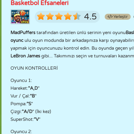
Basketbol Efsaneleri
4.5
Yerleştir
MadPuffers
tarafından üretilen ünlü serinin yeni oyunu
Bas
oyunc
ulu oyun modunda bir arkadaşınıza karşı oynayabilirs
yapmak için oyuncunuzu kontrol edin. Bu oyunda geçen yılın
LeBron James
gibi... Takımınızı seçin ve turnuvaları kazanm
OYUN KONTROLLERİ
Oyuncu 1:
Hareket:
"A,D
"
Vur / Çal:
"B
"
Pompa:
"S
"
Çizgi:
"A/D
" (İki kez)
SuperShot:
"V
"
Oyuncu 2: