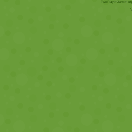
TwoPlayerGames.org 
V