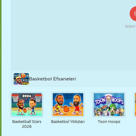
KUKLA
BULMACA
REAKSIYON
RETRO
ROBOT
STRATEJI
BECERI
TANK
TENIS
TIC TAC TOE
Basketbol Efsaneleri
Basketball Stars
Basketbol Yıldızları
Toon Hoops
2026