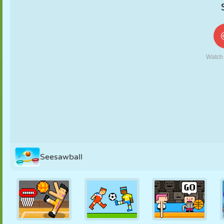
KUKLA
BULMACA
REAKSIYON
RETRO
ROBOT
STRATEJI
BECERI
TANK
TENIS
TIC TAC TOE
Seesawball