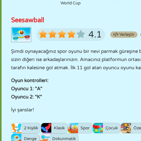
World Cup
Seesawball
4.1
Yerleştir
Şimdi oynayacağınız spor oyunu bir nevi parmak güreşine ben
sizin diğeri ise arkadaşlarınızın. Amacınız platformun orta
tarafın kalesine gol atmak. İlk 11 gol atan oyuncu oyunu ka
Oyun kontrolleri:
Oyuncu 1: "A"
Oyuncu 2: "K"
İyi şanslar!
2 Kişilik
Klasik
Spor
Çocuk
Öze
Denge
Dokunmatik