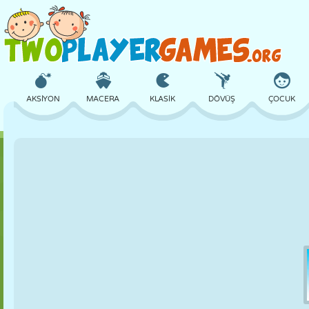
AKSIYON
MACERA
KLASIK
DÖVÜŞ
ÇOCUK
3D
UÇAK
UZAYLI
DENGE
BASKETBOL
KALE
SATRANÇ
ÇILGIN
SAVUNMA
DINOZOR
KIZ
GOLF
ATLAMA
MATEMATIK
LABIRENT