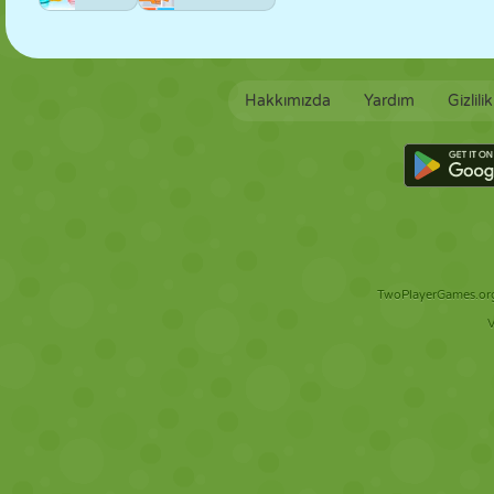
Hakkımızda
Yardım
Gizlili
TwoPlayerGames.org 
V