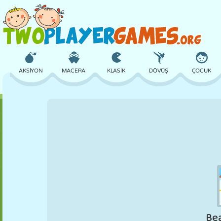
AKSIYON
MACERA
KLASIK
DÖVÜŞ
ÇOCUK
3D
UÇAK
UZAYLI
DENGE
BASKETBOL
KALE
SATRANÇ
ÇILGIN
SAVUNMA
DINOZOR
KIZ
GOLF
ATLAMA
MATEMATIK
LABIRENT