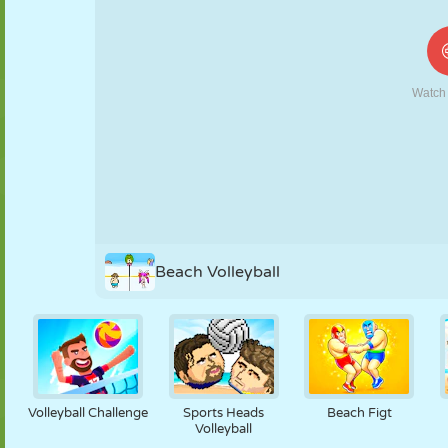
KUKLA
BULMACA
REAKSIYON
RETRO
ROBOT
STRATEJI
BECERI
TANK
TENIS
TIC TAC TOE
Beach Volleyball
Volleyball Challenge
Sports Heads
Beach Figt
Volleyball