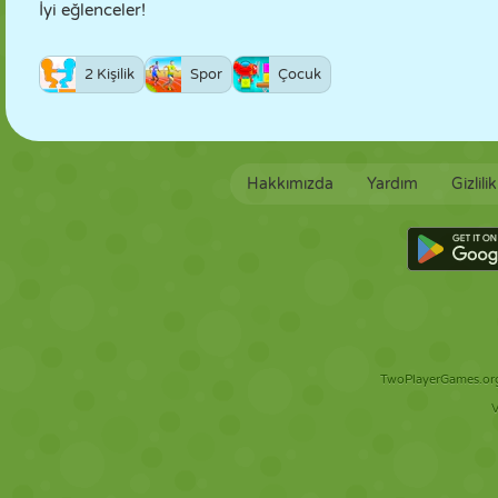
İyi eğlenceler!
2 Kişilik
Spor
Çocuk
Hakkımızda
Yardım
Gizlili
TwoPlayerGames.org 
V