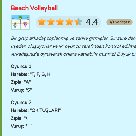
Beach Volleyball
4.4
Yerleştir
Bir grup arkadaş toplanmış ve sahile gitmişler. Bir süre de
üyeden oluşuyorlar ve iki oyuncu tarafından kontrol edilmele
Arkadaşınızla oynayarak onlara katılabilir misiniz? Büyük b
Oyuncu 1:
Hareket: "T, F, G, H"
Zıpla: "A"
Vuruş: "S"
Oyuncu 2:
Hareket: "OK TUŞLARI"
Zıpla: "\"
Vuruş: " ' "