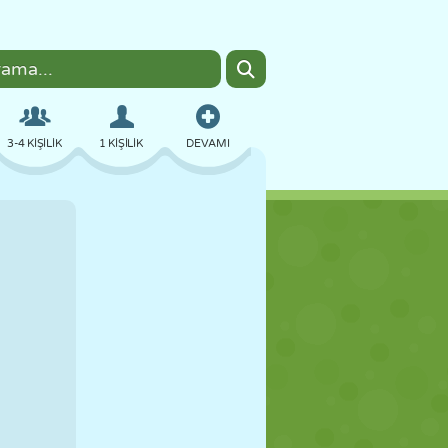
3-4 KIŞILIK
1 KIŞILIK
DEVAMI
BOMBACI
TARAYICI
ARABA
UÇUŞ
YEMEK
EĞLENCELI
PIXEL ART
PLATFORM
HAVUZ