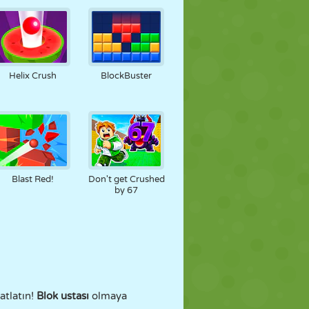
Helix Crush
BlockBuster
Blast Red!
Don't get Crushed
by 67
patlatın!
Blok ustası
olmaya