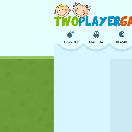
AKSIYON
MACERA
KLASIK
3D
UÇAK
UZAYLI
KALE
SATRANÇ
ÇILGIN
KIZ
GOLF
ATLAMA