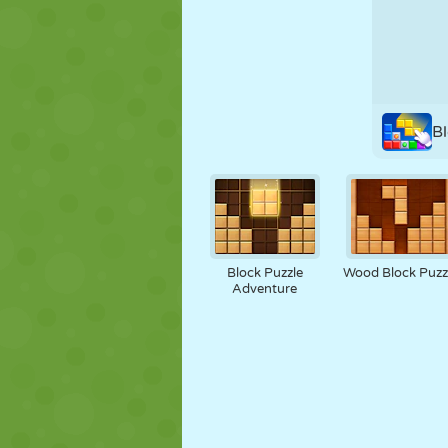
B
Block Puzzle
Wood Block Puzz
Adventure