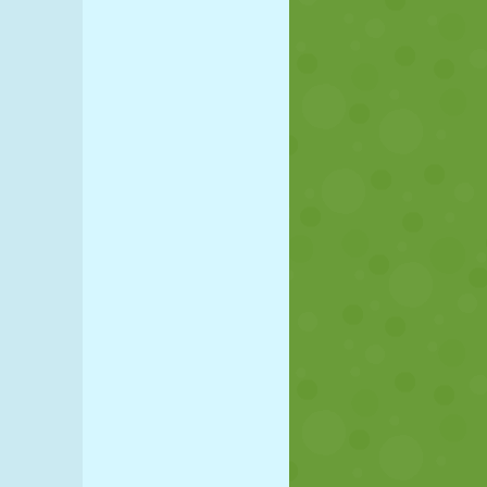
FUTBOL
UZAY
ÇÖP ADAM
SAVAŞ
GÜREŞ
ZOMBI