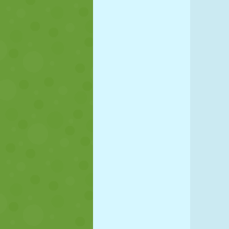
KUKLA
BULMACA
REAKSIYON
STRATEJI
BECERI
TANK