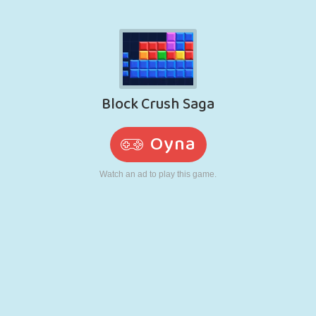
RETRO
ROBOT
KOŞU
OKUL
ATIŞ
TENIS
TIC TAC TOE
DOKUNMATIK
KULE
KAMYON