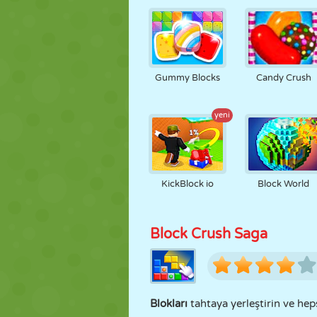
Gummy Blocks
Candy Crush
yeni
KickBlock io
Block World
Block Crush Saga
Blokları
tahtaya yerleştirin ve hep