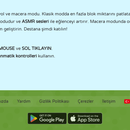
ol ve macera modu. Klasik modda en fazla blok miktarını patlat
 modudur ve
ASMR sesleri
ile eğlenceyi artırır. Macera modunda 
 geliştirin. Destana şimdi katılın!
MOUSE
ve
SOL TIKLAYIN
.
nmatik kontrolleri
kullanın.
ızda
Yardım
Gizlilik Politikası
Çerezler
İletişim