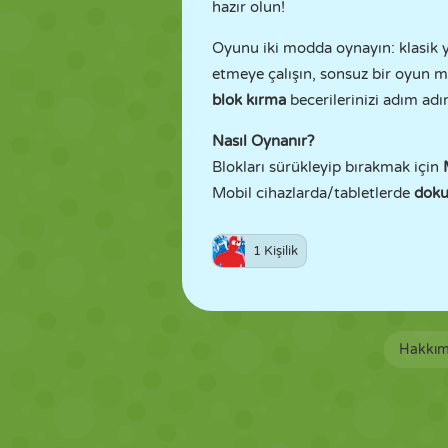
hazır olun!
Oyunu iki modda oynayın: klasik y
etmeye çalışın, sonsuz bir oyun
blok kırma
becerilerinizi adım adım
Nasıl Oynanır?
Blokları sürükleyip bırakmak için
Mobil cihazlarda/tabletlerde
doku
1 Kişilik
Hakkım