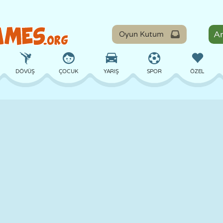
Oyun Kutum
DÖVÜŞ
ÇOCUK
YARIŞ
SPOR
ÖZEL
DENGE
BASKETBOL
ÇATIŞMA
BILARDO
MASA
SAVUNMA
DINOZOR
SÜRÜŞ
EĞITICI
KAÇIŞ
MATEMATIK
LABIRENT
CANAVAR
MOTOSIKLET
ONLINE