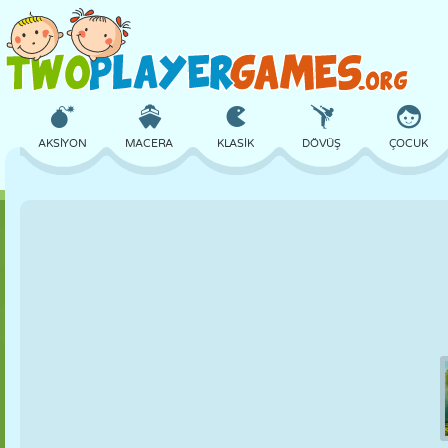
AKSIYON
MACERA
KLASIK
DÖVÜŞ
ÇOCUK
3D
UÇAK
UZAYLI
DENGE
BASKETBOL
KALE
SATRANÇ
ÇILGIN
SAVUNMA
DINOZOR
KIZ
GOLF
ATLAMA
MATEMATIK
LABIRENT