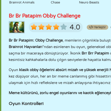
Brainrot Animals
Chase
Neuro Beasts
Br Br Patapim Obby Challenge
4.0
Yerleştir
Br Br Patapim: Obby Challenge
, memlerin çılgınlıkla buluş
Brainrot Hayvanları
"ndan esinlenen bu oyun, geleneksel ob
saçma bir maceraya dönüştürüyor. İkonik
Brr Brr Patapim
kesintisiz kahkahalarla dolu çılgın seviyelerde hayatta kalm
Oyun
klasik obby öğelerini absürt mizah ve yüksek enerjili h
kez düşüyor olun, her an bir meme canlanmış gibi hissettir
ulaşmak için hızlı reflekslere ve mizah anlayışına ihtiyacınız
Meme kültürünü, zorlu engel oyunlarını ve kaotik eğlence
Oyun Kontrolleri