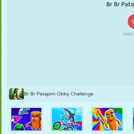
KUKLA
BULMACA
REAKSIYON
RETRO
ROBOT
STRATEJI
BECERI
TANK
TENIS
TIC TAC TOE
Br Br Patapim Obby Challenge