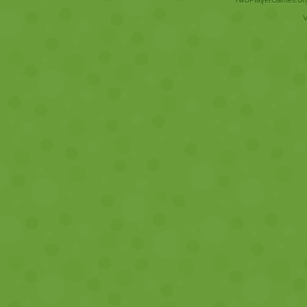
TwoPlayerGames.org 
V