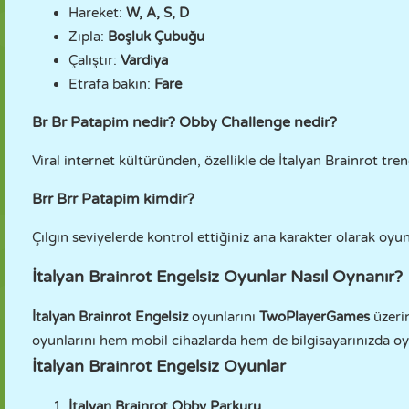
Hareket:
W, A, S, D
Zıpla:
Boşluk Çubuğu
Çalıştır:
Vardiya
Etrafa bakın:
Fare
Br Br Patapim nedir? Obby Challenge nedir?
Viral internet kültüründen, özellikle de İtalyan Brainrot t
Brr Brr Patapim kimdir?
Çılgın seviyelerde kontrol ettiğiniz ana karakter olarak oy
İtalyan Brainrot Engelsiz Oyunlar Nasıl Oynanır?
İtalyan Brainrot Engelsiz
oyunlarını
TwoPlayerGames
üzerin
oyunlarını hem mobil cihazlarda hem de bilgisayarınızda oyn
İtalyan Brainrot Engelsiz Oyunlar
İtalyan Brainrot Obby Parkuru