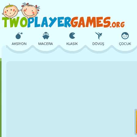
AKSIYON
MACERA
KLASIK
DÖVÜŞ
ÇOCUK
3D
UÇAK
UZAYLI
DENGE
BASKETBOL
KALE
SATRANÇ
ÇILGIN
SAVUNMA
DINOZOR
KIZ
GOLF
ATLAMA
MATEMATIK
LABIRENT