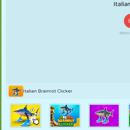
KUKLA
BULMACA
REAKSIYON
RETRO
ROBOT
STRATEJI
BECERI
TANK
TENIS
TIC TAC TOE
Italian Brainrot Clicker