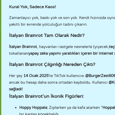
Kural Yok, Sadece Kaos!
Zamanlayıcı yok, baskı yok ve son yok. Kendi hızınızda oyna
yakıtlı bir evrende yolculuğun tadını çıkarın.
İtalyan Brainrot Tam Olarak Nedir?
İtalyan Brainrot
, hayvanları rastgele nesnelerle (yiyecek,
teç
tokatlanan
yapay zeka yapımı yaratıkları içeren bir internet 
İtalyan Brainrot Çılgınlığı Nereden Çıktı?
Her şey
14 Ocak 2025
'te TikTok kullanıcısı
@BurgerZest60
ancak bu hesap daha sonra ortadan kayboldu. Kullanıcı
@Ka
sağladı!
İtalyan Brainrot'un İkonik Figürleri:
Hoppy Hoppala:
Zıplarken ya da kafa atarken "
Hoppal
bir kaplan köpekbalığı.