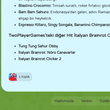
Blastino Crocomio:
Timsah suratlı, roket fırlatıcı gövd
Bam Bam Sahuro:
Endonezya'dan gelen, adını Ramaza
ahşap bir heykelcik.
Espresso Killaro, Singy Songala, Bananino Chimpanz
TwoPlayerGames'teki diğer Hit İtalyan Brainrot O
Tung Tung Sahur Obby
İtalyan Brainrot: Nöro Canavarlar
İtalyan Brainrot Clicker 2
1 Kişilik
Hakkımızda
Yardım
Gizlili