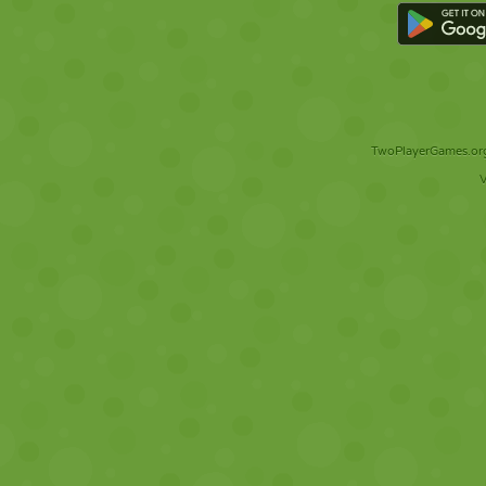
TwoPlayerGames.org 
V