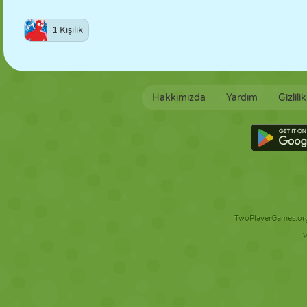
1 Kişilik
Hakkımızda
Yardım
Gizlili
TwoPlayerGames.org 
V