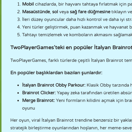
Mobil
cihazlarda, bir hayvanı tahtaya fırlatmak için p
Masaüstünde
,
sol
veya
sağ fare düğmesine
tıklayın ve
İleri düzey oyuncular daha hızlı kontrol ve daha iyi str
Yeni türler geliştirmek, puan kazanmak ve hayvanat b
Tahtayı temizlemek ve komboların akmasını sağlamak iç
TwoPlayerGames'teki en popüler İtalyan Brainrot 
TwoPlayerGames, farklı türlerde çeşitli İtalyan Brainrot tem
En popüler başlıklardan bazıları şunlardır:
İtalyan Brainrot Obby Parkour:
Klasik Obby tarzında h
Brainrot Clicker:
Yapay zeka tarafından üretilen absü
Merge Brainrot:
Yeni formların kilidini açmak için brai
oyunu
Her oyun, viral İtalyan Brainrot trendine benzersiz bir yak
stratejik birleştirme oyunlarından hoşlanın, her meme-sever