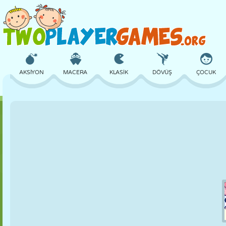
AKSIYON
MACERA
KLASIK
DÖVÜŞ
ÇOCUK
3D
UÇAK
UZAYLI
DENGE
BASKETBOL
KALE
SATRANÇ
ÇILGIN
SAVUNMA
DINOZOR
KIZ
GOLF
ATLAMA
MATEMATIK
LABIRENT