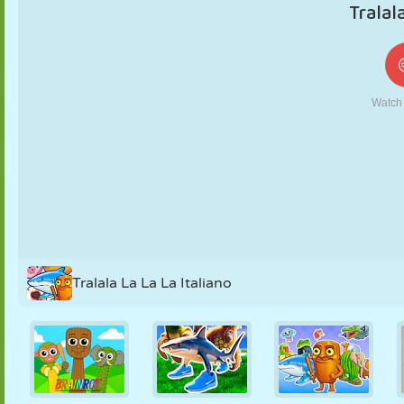
KUKLA
BULMACA
REAKSIYON
RETRO
ROBOT
STRATEJI
BECERI
TANK
TENIS
TIC TAC TOE
Tralala La La La Italiano