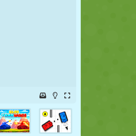
FUTBOL
UZAY
ÇÖP ADAM
SAVAŞ
GÜREŞ
ZOMBI