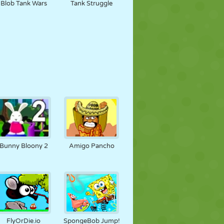
Blob Tank Wars
Tank Struggle
Bunny Bloony 2
Amigo Pancho
FlyOrDie.io
SpongeBob Jump!