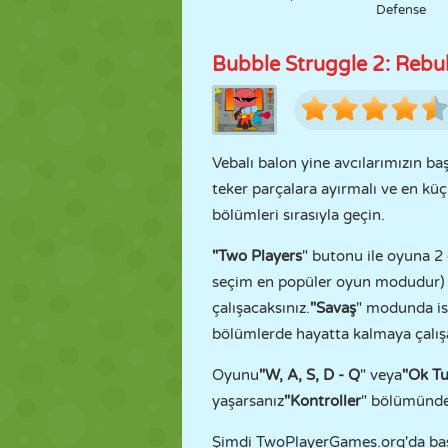
Defense
Bubble Struggle 2: Reb
Vebalı balon yine avcılarımızın ba
teker parçalara ayırmalı ve en kü
bölümleri sırasıyla geçin.
"Two Players
" butonu ile oyuna 2
seçim en popüler oyun modudur) a
çalışacaksınız.
"Savaş
" modunda ise
bölümlerde hayatta kalmaya çalış
Oyunu
"W, A, S, D - Q
" veya
"Ok Tu
yaşarsanız
"Kontroller
" bölümünden
Şimdi TwoPlayerGames.org'da başk