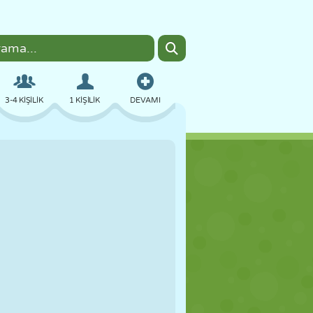
3-4 KIŞILIK
1 KIŞILIK
DEVAMI
BOMBACI
TARAYICI
ARABA
UÇUŞ
YEMEK
EĞLENCELI
PIXEL ART
PLATFORM
HAVUZ