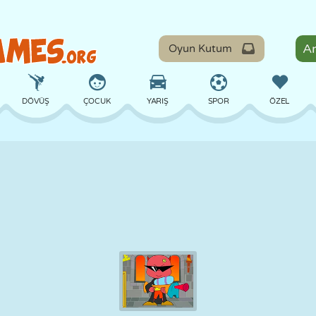
Oyun Kutum
DÖVÜŞ
ÇOCUK
YARIŞ
SPOR
ÖZEL
DENGE
BASKETBOL
ÇATIŞMA
BILARDO
MASA
SAVUNMA
DINOZOR
SÜRÜŞ
EĞITICI
KAÇIŞ
MATEMATIK
LABIRENT
CANAVAR
MOTOSIKLET
ONLINE