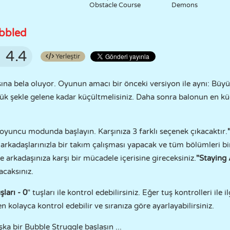
Obstacle Course
Demons
ubbled
4.4
Yerleştir
şına bela oluyor. Oyunun amacı bir önceki versiyon ile aynı: Büyük
çük şekle gelene kadar küçültmelisiniz. Daha sonra balonun en küç
 oyuncu modunda başlayın. Karşınıza 3 farklı seçenek çıkacaktır.
rkadaşlarınızla bir takım çalışması yapacak ve tüm bölümleri b
 arkadaşınıza karşı bir mücadele içerisine gireceksiniz.
"Staying 
acaksınız.
şları - 0
" tuşları ile kontrol edebilirsiniz. Eğer tuş kontrolleri ile il
 kolayca kontrol edebilir ve sıranıza göre ayarlayabilirsiniz.
a bir Bubble Struggle başlasın ...