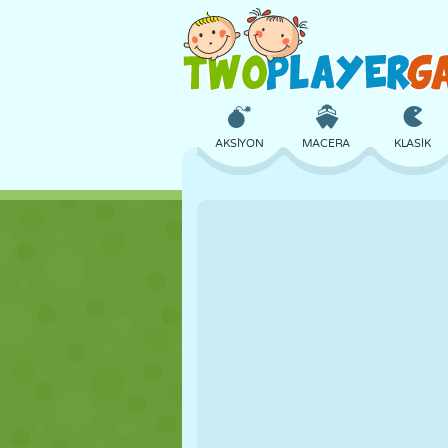
AKSIYON
MACERA
KLASIK
3D
UÇAK
UZAYLI
KALE
SATRANÇ
ÇILGIN
KIZ
GOLF
ATLAMA