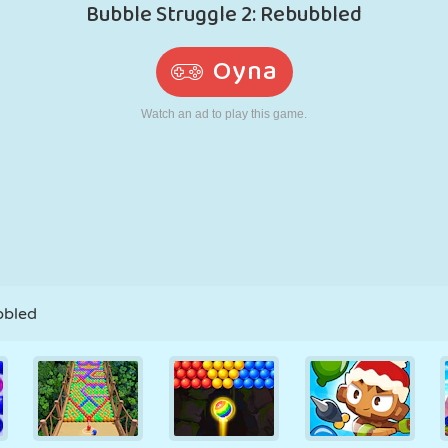
RETRO
ROBOT
KOŞU
OKUL
ATIŞ
TENIS
TIC TAC TOE
DOKUNMATIK
KULE
KAMYON
bbled