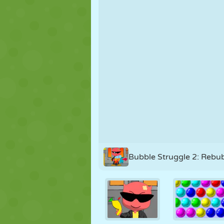
KUKLA
BULMACA
REAKSIYON
STRATEJI
BECERI
TANK
Bubble Struggle 2: Rebu