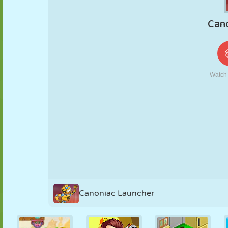
KUKLA
BULMACA
REAKSIYON
RETRO
ROBOT
STRATEJI
BECERI
TANK
TENIS
TIC TAC TOE
Canoniac Launcher