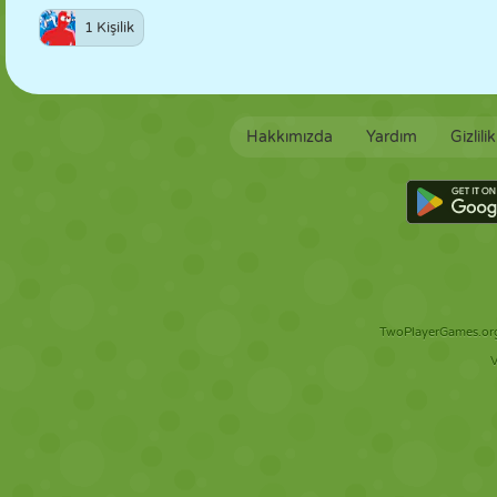
1 Kişilik
Hakkımızda
Yardım
Gizlili
TwoPlayerGames.org 
V