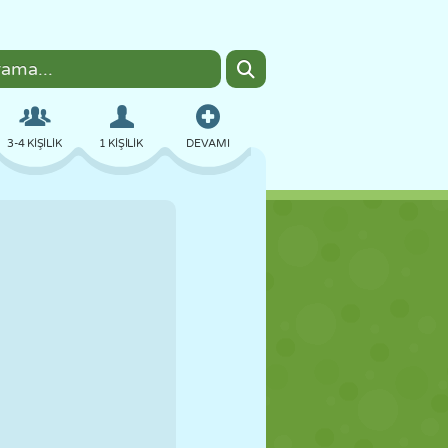
3-4 KIŞILIK
1 KIŞILIK
DEVAMI
BOMBACI
TARAYICI
ARABA
UÇUŞ
YEMEK
EĞLENCELI
PIXEL ART
PLATFORM
HAVUZ