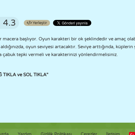
4.3
Yerleştir
ir macera başlıyor. Oyun karakteri bir ok şeklindedir ve amaç ol
 aldığınızda, oyun seviyesi artacaktır. Seviye arttığında, küplerin
çabuk tepki vermeli ve karakterinizi yönlendirmelisiniz.
Ğ TIKLA ve SOL TIKLA"
ızda
Yardım
Gizlilik Politikası
Çerezler
İletişim