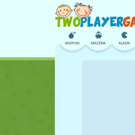
AKSIYON
MACERA
KLASIK
3D
UÇAK
UZAYLI
KALE
SATRANÇ
ÇILGIN
KIZ
GOLF
ATLAMA