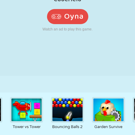
RETRO
ROBOT
KOŞU
OKUL
ATIŞ
TENIS
TIC TAC TOE
DOKUNMATIK
KULE
KAMYON
Tower vs Tower
Bouncing Balls 2
Garden Survive