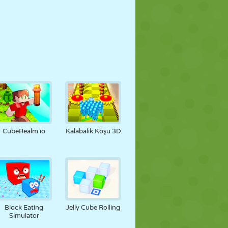
CubeRealm io
Kalabalık Koşu 3D
Block Eating
Jelly Cube Rolling
Simulator