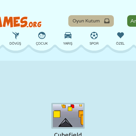
Oyun Kutum
DÖVÜŞ
ÇOCUK
YARIŞ
SPOR
ÖZEL
DENGE
BASKETBOL
ÇATIŞMA
BILARDO
MASA
SAVUNMA
DINOZOR
SÜRÜŞ
EĞITICI
KAÇIŞ
MATEMATIK
LABIRENT
CANAVAR
MOTOSIKLET
ONLINE