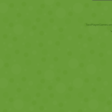
TwoPlayerGames.org 
V