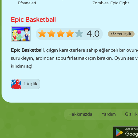
Efsaneleri
Zombies: Epic Fight
Epic Basketball
4.0
Yerleştir
Epic Basketball
, çılgın karakterlere sahip eğlenceli bir oyu
sürükleyin, ardından topu fırlatmak için bırakın. Oyun ses ve
kilidini aç!
1 Kişilik
Hakkımızda
Yardım
Gizlili