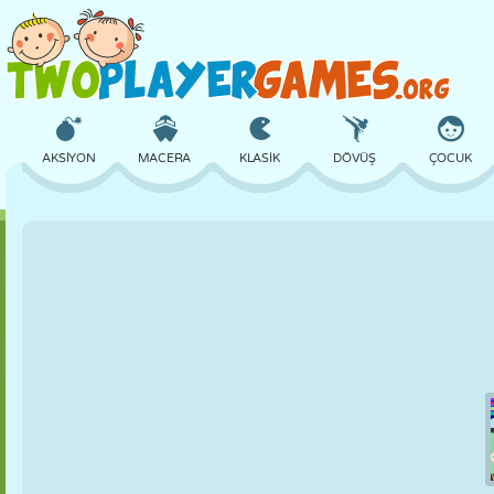
AKSIYON
MACERA
KLASIK
DÖVÜŞ
ÇOCUK
3D
UÇAK
UZAYLI
DENGE
BASKETBOL
KALE
SATRANÇ
ÇILGIN
SAVUNMA
DINOZOR
KIZ
GOLF
ATLAMA
MATEMATIK
LABIRENT