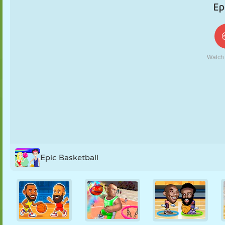
KUKLA
BULMACA
REAKSIYON
RETRO
ROBOT
STRATEJI
BECERI
TANK
TENIS
TIC TAC TOE
Epic Basketball