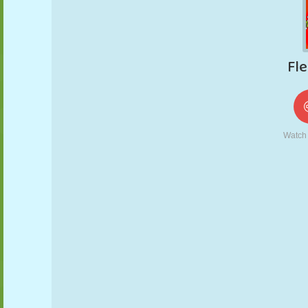
KUKLA
BULMACA
REAKSIYON
RETRO
ROBOT
STRATEJI
BECERI
TANK
TENIS
TIC TAC TOE