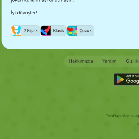
jokeri kullanmayı unutmayın.
İyi dövüşler!
2 Kişilik
Klasik
Çocuk
Hakkımızda
Yardım
Gizlili
TwoPlayerGames.org 
V