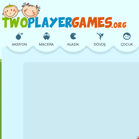
AKSIYON
MACERA
KLASIK
DÖVÜŞ
ÇOCUK
3D
UÇAK
UZAYLI
DENGE
BASKETBOL
KALE
SATRANÇ
ÇILGIN
SAVUNMA
DINOZOR
KIZ
GOLF
ATLAMA
MATEMATIK
LABIRENT