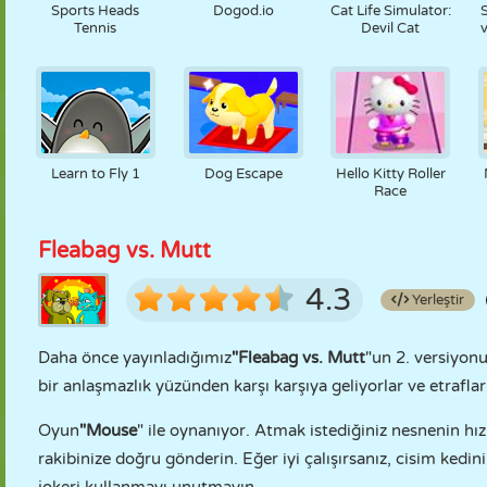
Sports Heads
Dogod.io
Cat Life Simulator:
Tennis
Devil Cat
Learn to Fly 1
Dog Escape
Hello Kitty Roller
Race
Fleabag vs. Mutt
4.3
Yerleştir
Daha önce yayınladığımız
"Fleabag vs. Mutt
"un 2. versiyonu
bir anlaşmazlık yüzünden karşı karşıya geliyorlar ve etraflar
Oyun
"Mouse
" ile oynanıyor. Atmak istediğiniz nesnenin hı
rakibinize doğru gönderin. Eğer iyi çalışırsanız, cisim kedin