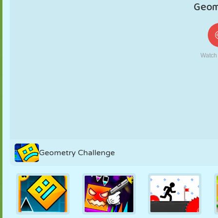
KUKLA
BULMACA
REAKSIYON
RETRO
ROBOT
STRATEJI
BECERI
TANK
TENIS
TIC TAC TOE
Geometry Challenge