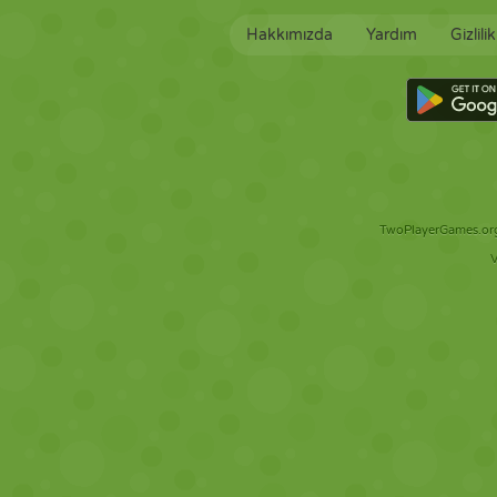
Hakkımızda
Yardım
Gizlili
TwoPlayerGames.org 
V