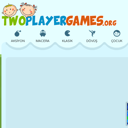
AKSIYON
MACERA
KLASIK
DÖVÜŞ
ÇOCUK
3D
UÇAK
UZAYLI
DENGE
BASKETBOL
KALE
SATRANÇ
ÇILGIN
SAVUNMA
DINOZOR
KIZ
GOLF
ATLAMA
MATEMATIK
LABIRENT