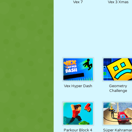
Vex 7
Vex 3 Xmas
Vex Hyper Dash
Geometry
Challenge
Parkour Block 4
Süper Kahrama