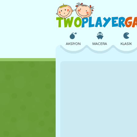
AKSIYON
MACERA
KLASIK
3D
UÇAK
UZAYLI
KALE
SATRANÇ
ÇILGIN
KIZ
GOLF
ATLAMA