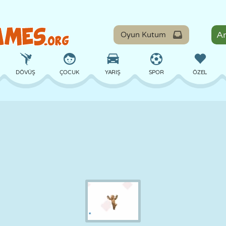
Oyun Kutum
DÖVÜŞ
ÇOCUK
YARIŞ
SPOR
ÖZEL
DENGE
BASKETBOL
ÇATIŞMA
BILARDO
MASA
SAVUNMA
DINOZOR
SÜRÜŞ
EĞITICI
KAÇIŞ
MATEMATIK
LABIRENT
CANAVAR
MOTOSIKLET
ONLINE