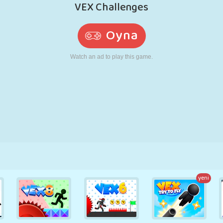
RETRO
ROBOT
KOŞU
OKUL
ATIŞ
TENIS
TIC TAC TOE
DOKUNMATIK
KULE
KAMYON
yeni