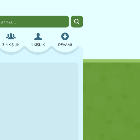
3-4 KIŞILIK
1 KIŞILIK
DEVAMI
BOMBACI
TARAYICI
ARABA
UÇUŞ
YEMEK
EĞLENCELI
PIXEL ART
PLATFORM
HAVUZ