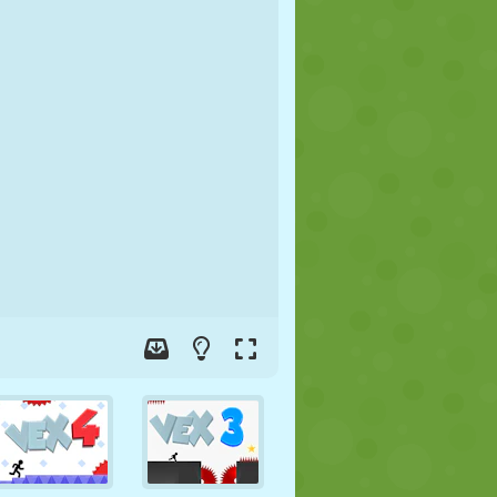
FUTBOL
UZAY
ÇÖP ADAM
SAVAŞ
GÜREŞ
ZOMBI