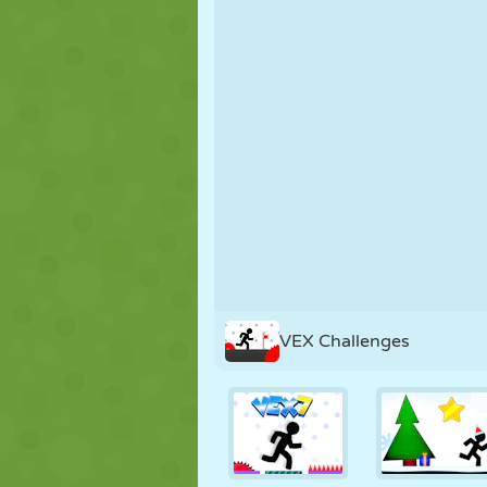
KUKLA
BULMACA
REAKSIYON
STRATEJI
BECERI
TANK
VEX Challenges