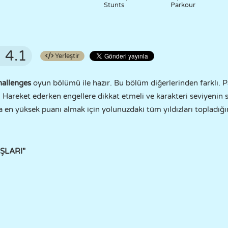
Stunts
Parkour
4.1
Yerleştir
hallenges
oyun bölümü ile hazır. Bu bölüm diğerlerinden farklı. Pa
iz. Hareket ederken engellere dikkat etmeli ve karakteri seviyenin
 en yüksek puanı almak için yolunuzdaki tüm yıldızları topladığ
UŞLARI"