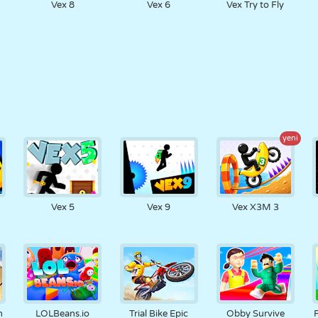
Vex 8
Vex 6
Vex Try to Fly
yeni
Vex 5
Vex 9
Vex X3M 3
n
LOLBeans.io
Trial Bike Epic
Obby Survive