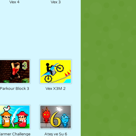
Vex 4
Vex 3
Parkour Block 3
Vex X3M 2
Farmer Challenge
Ateş ve Su 6