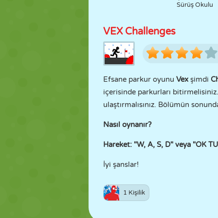
Sürüş Okulu
VEX Challenges
Efsane parkur oyunu
Vex
şimdi
C
içerisinde parkurları bitirmelisin
ulaştırmalısınız. Bölümün sonunda
Nasıl oynanır?
Hareket: "W, A, S, D" veya "OK T
İyi şanslar!
1 Kişilik