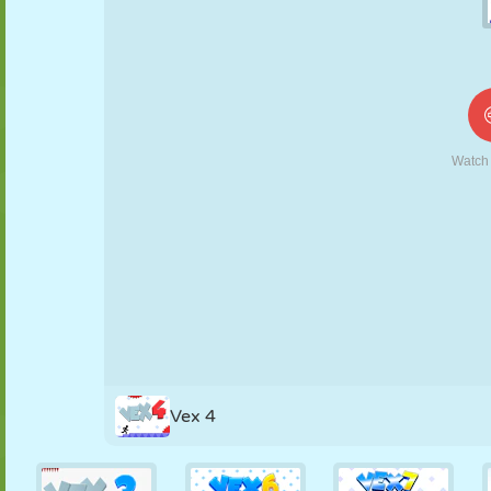
KUKLA
BULMACA
REAKSIYON
RETRO
ROBOT
STRATEJI
BECERI
TANK
TENIS
TIC TAC TOE
Vex 4