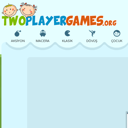
AKSIYON
MACERA
KLASIK
DÖVÜŞ
ÇOCUK
3D
UÇAK
UZAYLI
DENGE
BASKETBOL
KALE
SATRANÇ
ÇILGIN
SAVUNMA
DINOZOR
KIZ
GOLF
ATLAMA
MATEMATIK
LABIRENT