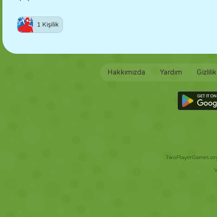
1 Kişilik
Hakkımızda
Yardım
Gizlili
TwoPlayerGames.org 
V