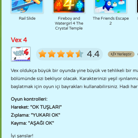
Rail Slide
Fireboy and
The Friends Escape
Watergirl 4 The
2
Crystal Temple
Vex 4
4.4
Yerleştir
Vex oldukça büyük bir oyunda yine büyük ve tehlikeli bir mace
bölümünde sizi bekliyor olacak. Karakterinizi yeşil ışınla
başlatmak için oyun içi bayrakları kullanabilirsiniz. Hadi ha
Oyun kontrolleri:
Hareket: "OK TUŞLARI"
Zıplama: "YUKARI OK"
Kayma: "AŞAĞI OK"
İyi şanslar!