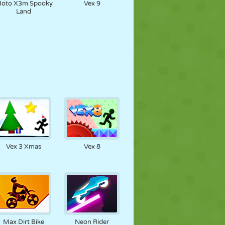
oto X3m Spooky
Vex 9
Land
Vex 3 Xmas
Vex 8
Max Dirt Bike
Neon Rider