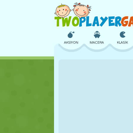
AKSIYON
MACERA
KLASIK
3D
UÇAK
UZAYLI
KALE
SATRANÇ
ÇILGIN
KIZ
GOLF
ATLAMA