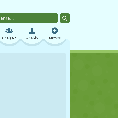
3-4 KIŞILIK
1 KIŞILIK
DEVAMI
BOMBACI
TARAYICI
ARABA
UÇUŞ
YEMEK
EĞLENCELI
PIXEL ART
PLATFORM
HAVUZ