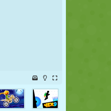
FUTBOL
UZAY
ÇÖP ADAM
SAVAŞ
GÜREŞ
ZOMBI