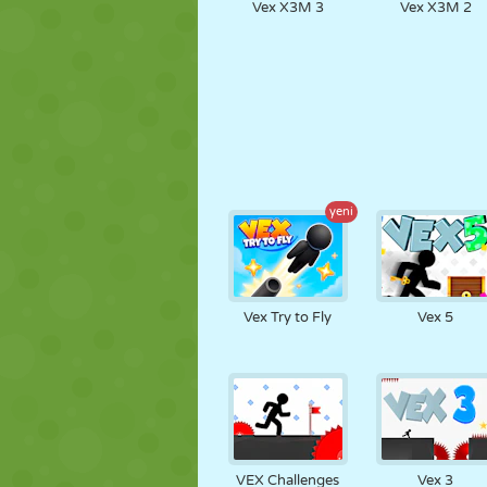
Vex X3M 3
Vex X3M 2
yeni
Vex Try to Fly
Vex 5
VEX Challenges
Vex 3