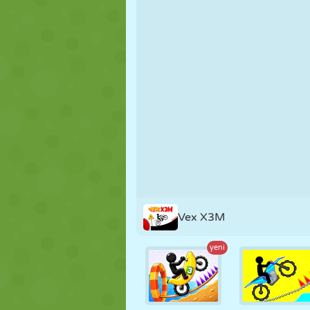
KUKLA
BULMACA
REAKSIYON
STRATEJI
BECERI
TANK
Vex X3M
yeni