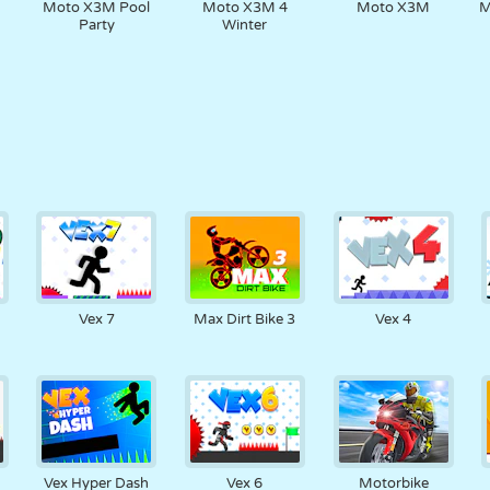
Moto X3M Pool
Moto X3M 4
Moto X3M
M
Party
Winter
Vex 7
Max Dirt Bike 3
Vex 4
Vex Hyper Dash
Vex 6
Motorbike