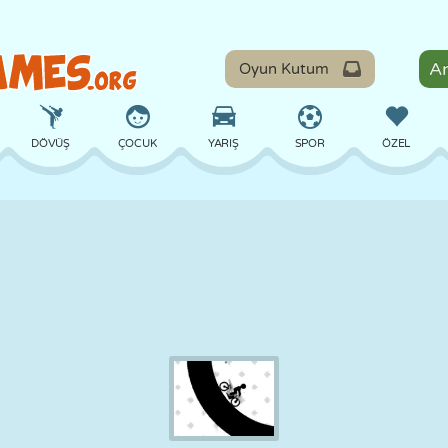
Oyun Kutum
DÖVÜŞ
ÇOCUK
YARIŞ
SPOR
ÖZEL
DENGE
BASKETBOL
ÇATIŞMA
BILARDO
MASA
SAVUNMA
DINOZOR
SÜRÜŞ
EĞITICI
KAÇIŞ
MATEMATIK
LABIRENT
CANAVAR
MOTOSIKLET
ONLINE