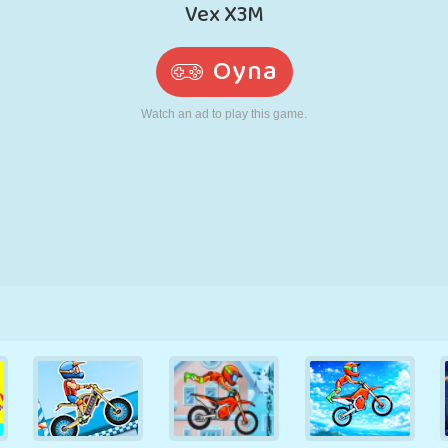
RETRO
ROBOT
KOŞU
OKUL
ATIŞ
TENIS
TIC TAC TOE
DOKUNMATIK
KULE
KAMYON