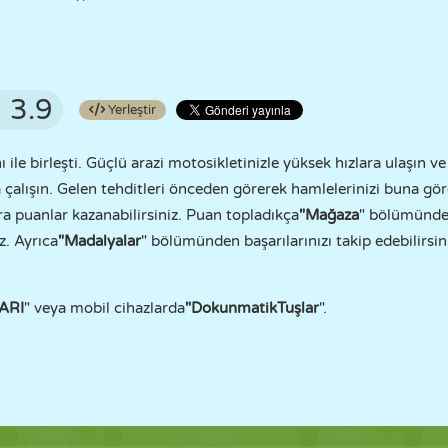
3.9
Yerleştir
 ile birleşti. Güçlü arazi motosikletinizle yüksek hızlara ulaşın v
alışın. Gelen tehditleri önceden görerek hamlelerinizi buna göre
ra puanlar kazanabilirsiniz. Puan topladıkça
"Mağaza
" bölümünden
iz. Ayrıca
"Madalyalar
" bölümünden başarılarınızı takip edebilirsi
ARI
" veya mobil cihazlarda
"Dokunmatik
Tuşlar
".