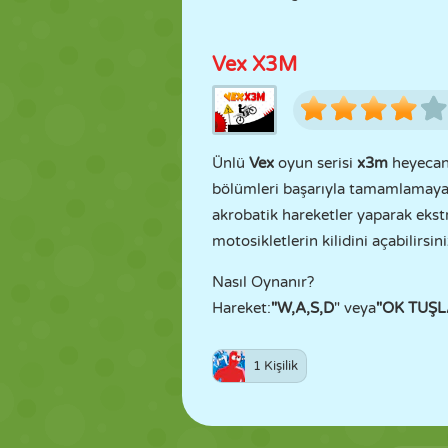
Vex X3M
Ünlü
Vex
oyun serisi
x3m
heyecanı
bölümleri başarıyla tamamlamaya ç
akrobatik hareketler yaparak ekst
motosikletlerin kilidini açabilirsin
Nasıl Oynanır?
Hareket:
"W,A,S,D
" veya
"OK TUŞL
1 Kişilik