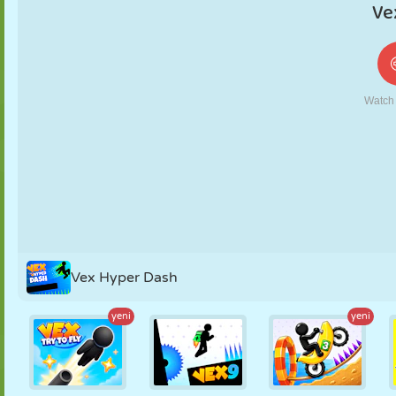
KUKLA
BULMACA
REAKSIYON
RETRO
ROBOT
STRATEJI
BECERI
TANK
TENIS
TIC TAC TOE
Vex Hyper Dash
yeni
yeni