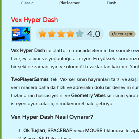
Classic
Platformer
Dash
Vex Hyper Dash
4.0
Yerleştir
Vex Hyper Dash
ile platform mücadelelerinin bir sonraki evr
her şeyi alıyor ve yoğunluğu artırıyor. En yüksek skorunuzu 
bir şekilde zamanlayın ve ölümcül tuzaklardan kaçının. Yanlı
TwoPlayerGames
'teki Vex serisinin hayranları tarzı ve akış
yeni macera daha da hızlı ve adrenalin dolu bir deneyim 
hızlandıran hassasiyetini ve
Geometry Vibes
serisinin yaratı
isteyen oyuncular için mükemmel hale getiriyor.
Vex Hyper Dash Nasıl Oynanır?
Ok Tuşları
,
SPACEBAR
veya
MOUSE
tıklaması ile zıpl
K
veya
Shift
ile atlayın.