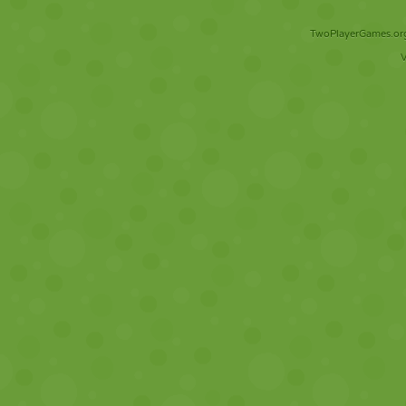
TwoPlayerGames.org 
V