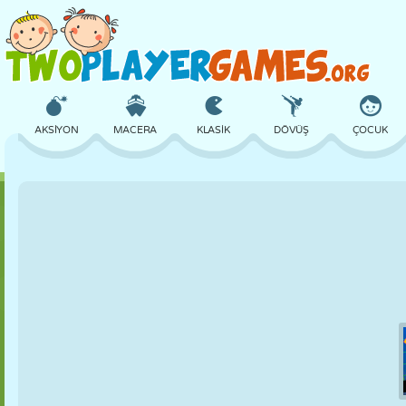
AKSIYON
MACERA
KLASIK
DÖVÜŞ
ÇOCUK
3D
UÇAK
UZAYLI
DENGE
BASKETBOL
KALE
SATRANÇ
ÇILGIN
SAVUNMA
DINOZOR
KIZ
GOLF
ATLAMA
MATEMATIK
LABIRENT