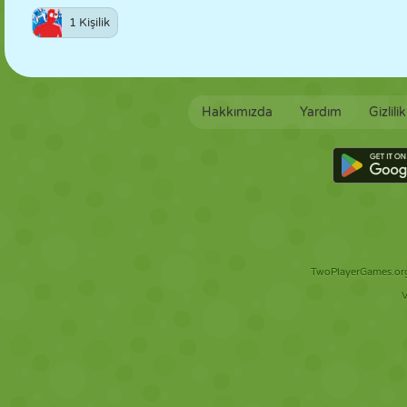
1 Kişilik
Hakkımızda
Yardım
Gizlili
TwoPlayerGames.org 
V