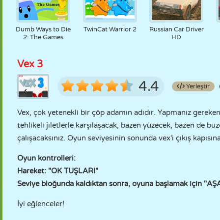
Dumb Ways to Die
TwinCat Warrior 2
Russian Car Driver
2: The Games
HD
Vex 3
4.4
Yerleştir
Vex, çok yetenekli bir çöp adamın adıdır. Yapmanız gereken 
tehlikeli jiletlerle karşılaşacak, bazen yüzecek, bazen de
çalışacaksınız. Oyun seviyesinin sonunda vex'i çıkış kapısına
Oyun kontrolleri:
Hareket: "OK TUŞLARI"
Seviye bloğunda kaldıktan sonra, oyuna başlamak için "AŞ
İyi eğlenceler!