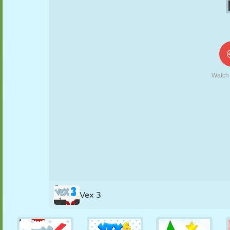
KUKLA
BULMACA
REAKSIYON
RETRO
ROBOT
STRATEJI
BECERI
TANK
TENIS
TIC TAC TOE
Vex 3