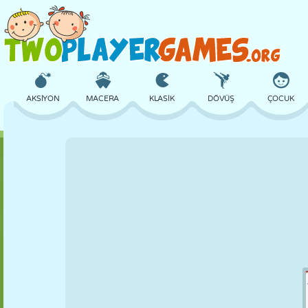
AKSIYON
MACERA
KLASIK
DÖVÜŞ
ÇOCUK
3D
UÇAK
UZAYLI
DENGE
BASKETBOL
KALE
SATRANÇ
ÇILGIN
SAVUNMA
DINOZOR
KIZ
GOLF
ATLAMA
MATEMATIK
LABIRENT