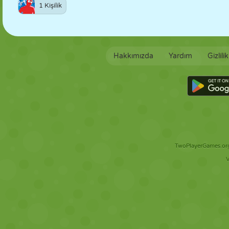
1 Kişilik
Hakkımızda
Yardım
Gizlili
TwoPlayerGames.org 
V