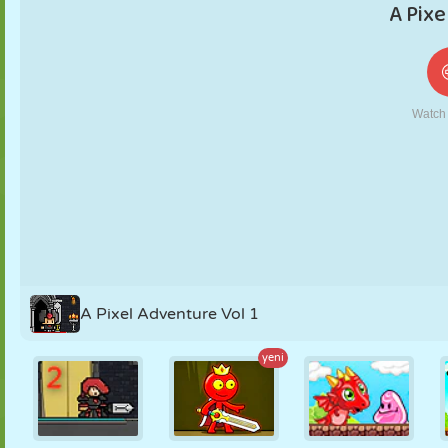
KUKLA
BULMACA
REAKSIYON
RETRO
ROBOT
STRATEJI
BECERI
TANK
TENIS
TIC TAC TOE
A Pixel Adventure Vol 1
yeni