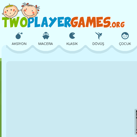
AKSIYON
MACERA
KLASIK
DÖVÜŞ
ÇOCUK
3D
UÇAK
UZAYLI
DENGE
BASKETBOL
KALE
SATRANÇ
ÇILGIN
SAVUNMA
DINOZOR
KIZ
GOLF
ATLAMA
MATEMATIK
LABIRENT