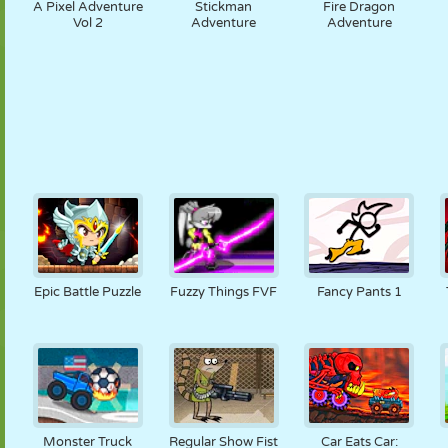
A Pixel Adventure
Stickman
Fire Dragon
Vol 2
Adventure
Adventure
Epic Battle Puzzle
Fuzzy Things FVF
Fancy Pants 1
Monster Truck
Regular Show Fist
Car Eats Car: