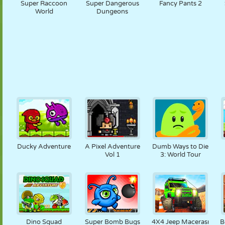
Super Raccoon
Super Dangerous
Fancy Pants 2
World
Dungeons
Ducky Adventure
A Pixel Adventure
Dumb Ways to Die
Vol 1
3: World Tour
Dino Squad
Super Bomb Bugs
4X4 Jeep Macerası
B