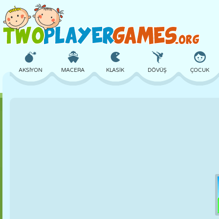
AKSIYON
MACERA
KLASIK
DÖVÜŞ
ÇOCUK
3D
UÇAK
UZAYLI
DENGE
BASKETBOL
KALE
SATRANÇ
ÇILGIN
SAVUNMA
DINOZOR
KIZ
GOLF
ATLAMA
MATEMATIK
LABIRENT