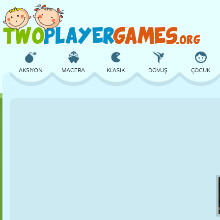
AKSIYON
MACERA
KLASIK
DÖVÜŞ
ÇOCUK
3D
UÇAK
UZAYLI
DENGE
BASKETBOL
KALE
SATRANÇ
ÇILGIN
SAVUNMA
DINOZOR
KIZ
GOLF
ATLAMA
MATEMATIK
LABIRENT