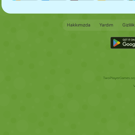
Hakkımızda
Yardım
Gizlili
TwoPlayerGames.org 
V