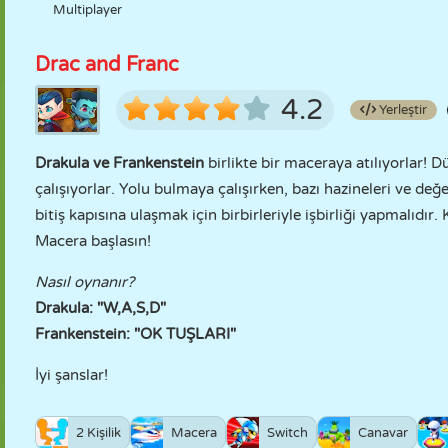
Multiplayer
Drac and Franc
4.2
Yerleştir
Drakula ve Frankenstein
birlikte bir maceraya atılıyorlar!
çalışıyorlar. Yolu bulmaya çalışırken, bazı hazineleri ve değ
bitiş kapısına ulaşmak için birbirleriyle işbirliği yapmalıdır. 
Macera başlasın!
Nasıl oynanır?
Drakula: "W,A,S,D"
Frankenstein: "OK TUŞLARI"
İyi şanslar!
2 Kişilik
Macera
Switch
Canavar