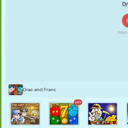
KUKLA
BULMACA
REAKSIYON
RETRO
ROBOT
STRATEJI
BECERI
TANK
TENIS
TIC TAC TOE
Drac and Franc
yeni