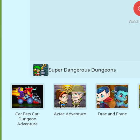
KUKLA
BULMACA
REAKSIYON
RETRO
ROBOT
STRATEJI
BECERI
TANK
TENIS
TIC TAC TOE
Super Dangerous Dungeons
Car Eats Car:
Aztec Adventure
Drac and Franc
Dungeon
Adventure