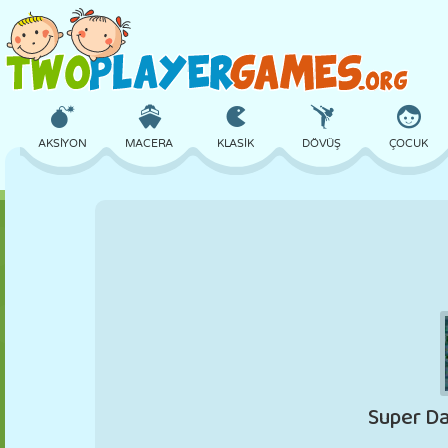
AKSIYON
MACERA
KLASIK
DÖVÜŞ
ÇOCUK
3D
UÇAK
UZAYLI
DENGE
BASKETBOL
KALE
SATRANÇ
ÇILGIN
SAVUNMA
DINOZOR
KIZ
GOLF
ATLAMA
MATEMATIK
LABIRENT