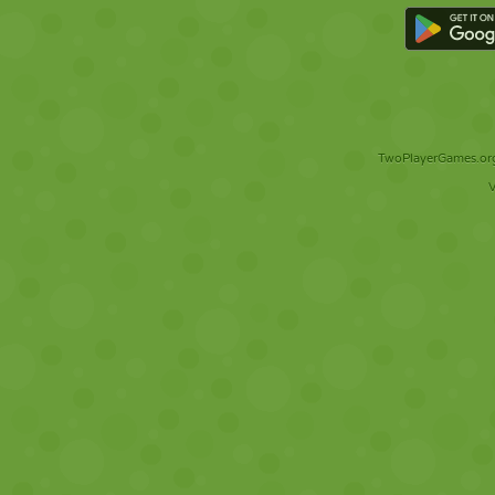
TwoPlayerGames.org 
V