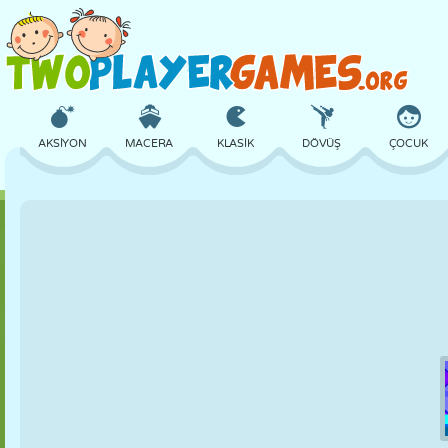
AKSIYON
MACERA
KLASIK
DÖVÜŞ
ÇOCUK
3D
UÇAK
UZAYLI
DENGE
BASKETBOL
KALE
SATRANÇ
ÇILGIN
SAVUNMA
DINOZOR
KIZ
GOLF
ATLAMA
MATEMATIK
LABIRENT