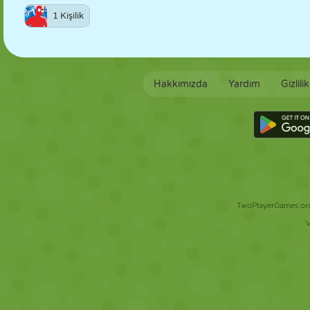
1 Kişilik
Hakkımızda
Yardım
Gizlili
TwoPlayerGames.org 
V