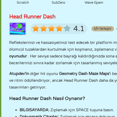
Scratch
SubZero
Wave Spam
Head Runner Dash
4.1
Yerleştir
Reflekslerinizi ve hassasiyetinizi test edecek bir platform 
ölümcül tuzaklardan kurtulmak için koşmanız, zıplamanız 
oyunudur
. Her seviye sadece bayrağı kaldırdığınızda son
becerilerinizi sınıra kadar zorlamak için tasarlanmış seviye
Atupdev'in
diğer hit oyunu
Geometry Dash Maze Maps'
i b
ve ritmi ödüllendiriyor, ancak Head Runner Dash daha da y
tasarımları getiriyor.
Head Runner Dash Nasıl Oynanır?
BILGISAYARDA:
Zıplamak için SPACE tuşuna basın.
Dokunmatik Cihazlar:
Zıplamak için ekrana dokunun.