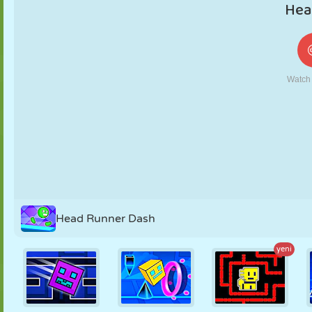
KUKLA
BULMACA
REAKSIYON
RETRO
ROBOT
STRATEJI
BECERI
TANK
TENIS
TIC TAC TOE
Head Runner Dash
yeni